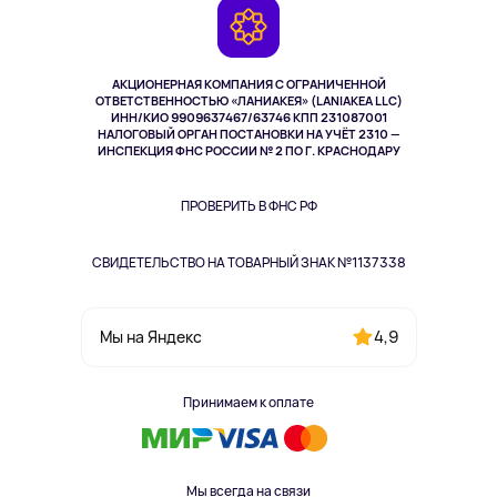
Камеры
Возврат
TV и мультимедиа
Выкуп товара
Музыка и звук
АКЦИОНЕРНАЯ КОМПАНИЯ С ОГРАНИЧЕННОЙ
Спорт
ОТВЕТСТВЕННОСТЬЮ «ЛАНИАКЕЯ» (LANIAKEA LLC)
ИНН/КИО 9909637467/63746 КПП 231087001
Здоровье
НАЛОГОВЫЙ ОРГАН ПОСТАНОВКИ НА УЧЁТ 2310 —
Здоровье питомцев
ИНСПЕКЦИЯ ФНС РОССИИ № 2 ПО Г. КРАСНОДАРУ
Книги
Одежда и аксессуары
ПРОВЕРИТЬ В ФНС РФ
СВИДЕТЕЛЬСТВО НА ТОВАРНЫЙ ЗНАК №1137338
4,9
Мы на Яндекс
Принимаем к оплате
Мы всегда на связи