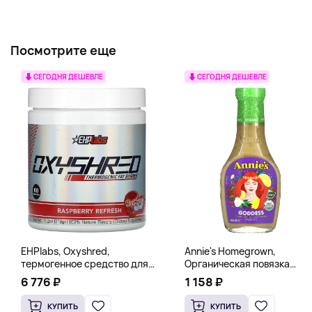
Посмотрите еще
СЕГОДНЯ ДЕШЕВЛЕ
СЕГОДНЯ ДЕШЕВЛЕ
EHPlabs, Oxyshred,
Annie's Homegrown,
термогенное средство для
Органическая повязка
сжигания жира, малиновое
«Богиня», 236 мл (8 жидк.
6 776 ₽
1 158 ₽
освежение, 318 г (11,2 унции)
унц.)
КУПИТЬ
КУПИТЬ