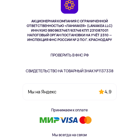
Камеры
Возврат
TV и мультимедиа
Выкуп товара
Музыка и звук
АКЦИОНЕРНАЯ КОМПАНИЯ С ОГРАНИЧЕННОЙ
Спорт
ОТВЕТСТВЕННОСТЬЮ «ЛАНИАКЕЯ» (LANIAKEA LLC)
ИНН/КИО 9909637467/63746 КПП 231087001
Здоровье
НАЛОГОВЫЙ ОРГАН ПОСТАНОВКИ НА УЧЁТ 2310 —
Здоровье питомцев
ИНСПЕКЦИЯ ФНС РОССИИ № 2 ПО Г. КРАСНОДАРУ
Книги
Одежда и аксессуары
ПРОВЕРИТЬ В ФНС РФ
СВИДЕТЕЛЬСТВО НА ТОВАРНЫЙ ЗНАК №1137338
4,9
Мы на Яндекс
Принимаем к оплате
Мы всегда на связи