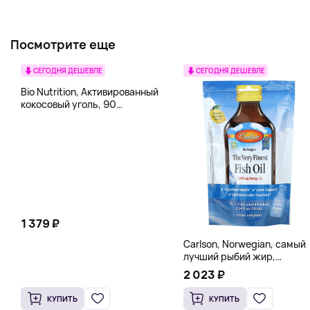
Посмотрите еще
СЕГОДНЯ ДЕШЕВЛЕ
СЕГОДНЯ ДЕШЕВЛЕ
Bio Nutrition, Активированный
кокосовый уголь, 90
вегетарианских капсул (260
мг в каждой капсуле)
1 379 ₽
Carlson, Norwegian, самый
лучший рыбий жир,
натуральный лимон, 15
2 023 ₽
пакетиков (5 мл) каждый
КУПИТЬ
КУПИТЬ