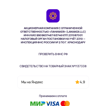
Планшеты
Доставка
Контакты
Игровые консоли
Гарантия
Камеры
Возврат
TV и мультимедиа
Выкуп товара
Музыка и звук
АКЦИОНЕРНАЯ КОМПАНИЯ С ОГРАНИЧЕННОЙ
Спорт
ОТВЕТСТВЕННОСТЬЮ «ЛАНИАКЕЯ» (LANIAKEA LLC)
ИНН/КИО 9909637467/63746 КПП 231087001
Здоровье
НАЛОГОВЫЙ ОРГАН ПОСТАНОВКИ НА УЧЁТ 2310 —
Здоровье питомцев
ИНСПЕКЦИЯ ФНС РОССИИ № 2 ПО Г. КРАСНОДАРУ
Книги
Одежда и аксессуары
ПРОВЕРИТЬ В ФНС РФ
СВИДЕТЕЛЬСТВО НА ТОВАРНЫЙ ЗНАК №1137338
4,9
Мы на Яндекс
Принимаем к оплате