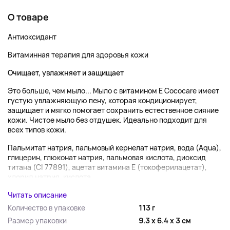
О товаре
Антиоксидант
Витаминная терапия для здоровья кожи
Очищает, увлажняет и защищает
Это больше, чем мыло... Мыло с витамином E Cococare имеет
густую увлажняющую пену, которая кондиционирует,
защищает и мягко помогает сохранить естественное сияние
кожи. Чистое мыло без отдушек. Идеально подходит для
всех типов кожи.
Пальмитат натрия, пальмовый кернелат натрия, вода (Aqua),
глицерин, глюконат натрия, пальмовая кислота, диоксид
титана (CI 77891), ацетат витамина Е (токоферилацетат),
хлорид натрия, кислота...
Читать описание
Количество в упаковке
113 г
Размер упаковки
9.3 x 6.4 x 3 см