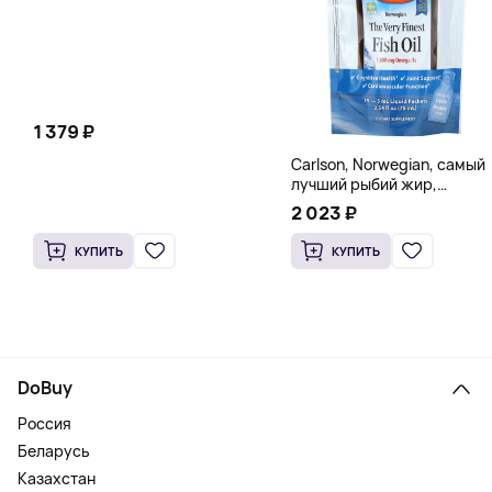
1 379 ₽
Carlson, Norwegian, самый
лучший рыбий жир,
натуральный лимон, 15
2 023 ₽
пакетиков (5 мл) каждый
КУПИТЬ
КУПИТЬ
DoBuy
Россия
Беларусь
Казахстан