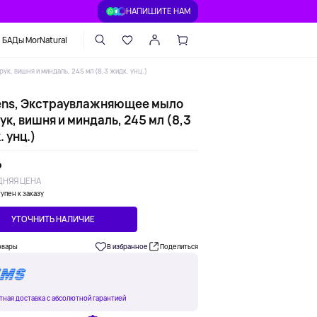
НАПИШИТЕ НАМ
БАДы MorNatural
к, вишня и миндаль, 245 мл (8,3 жидк. унц.)
ens, Экстраувлажняющее мыло
ук, вишня и миндаль, 245 мл (8,3
 унц.)
₽
НЯЯ ЦЕНА
упен к заказу
УТОЧНИТЬ НАЛИЧИЕ
овары
В избранное
Поделиться
тная доставка с абсолютной гарантией