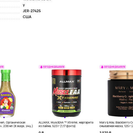
y
JER-27425
США
ВЛЕ
СЕГОДНЯ ДЕШЕВЛЕ
СЕГОДНЯ ДЕШЕВЛЕ
own, Органическая
ALLMAX, MusclEAA ™ Xtreme, маргарита
Mary & May, Blackberry 
», 236 мл (8 жидк. унц.)
из лайма, 523 г (1,17 фунта)
смываемая маска, 125 г 
0 ₽
2 570 ₽