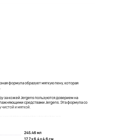
зная формула образует мягкую пену, которая
.
оду за кожей Jergens пользуются доверием на
лажняющими средствами Jergens. Эта формула со
 чистой и мягкой.
 миндалем известен почти так же, ...
245.46 мл
17.7 x 6.4 x 4.6 см