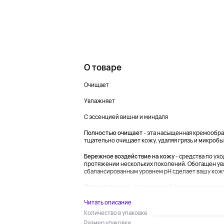
О товаре
Очищает
Увлажняет
С эссенцией вишни и миндаля
Полностью очищает
- эта насыщенная кремообра
тщательно очищает кожу, удаляя грязь и микробы
Бережное воздействие на кожу
- средства по ух
протяжении нескольких поколений. Обогащен ув
сбалансированным уровнем pH сделает вашу кожу
Отлично пахнет
- классический аромат с вишневым
Читать описание
Количество в упаковке
Размер упаковки