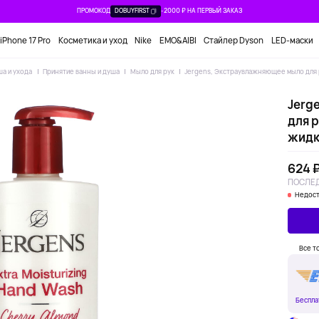
ПРОМОКОД
DOBUYFIRST
-2000 ₽ НА ПЕРВЫЙ ЗАКАЗ
iPhone 17 Pro
Косметика и уход
Nike
EMO&AIBI
Стайлер Dyson
LED-маски
ша и ухода
Принятие ванны и душа
Мыло для рук
Jergens, Экстраувлажняющее мыло для ру
Jerg
для р
жидк.
624 
ПОСЛЕД
Недост
Все т
Беспла