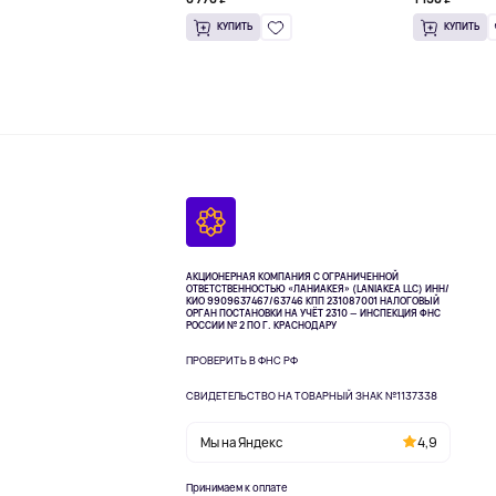
унции)
КУПИТЬ
КУПИТЬ
АКЦИОНЕРНАЯ КОМПАНИЯ С ОГРАНИЧЕННОЙ
ОТВЕТСТВЕННОСТЬЮ «ЛАНИАКЕЯ» (LANIAKEA LLC)
ИНН/
КИО 9909637467/63746 КПП 231087001
НАЛОГОВЫЙ
ОРГАН ПОСТАНОВКИ НА УЧЁТ 2310 — ИНСПЕКЦИЯ ФНС
РОССИИ № 2 ПО Г. КРАСНОДАРУ
ПРОВЕРИТЬ В ФНС РФ
СВИДЕТЕЛЬСТВО НА ТОВАРНЫЙ ЗНАК №1137338
Мы на Яндекс
4,9
Принимаем к оплате