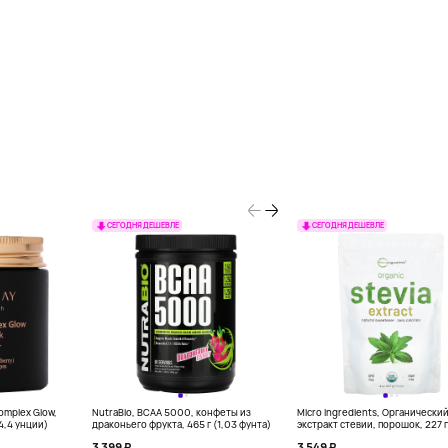
СЕГОДНЯ ДЕШЕВЛЕ
СЕГОДНЯ ДЕШЕВЛЕ
Complex Glow,
NutraBio, BCAA 5000, конфеты из
Micro Ingredients, Органически
(4,4 унции)
драконьего фрукта, 465 г (1,03 фунта)
экстракт стевии, порошок, 227 г
унций)
3 399 ₽
3 549 ₽