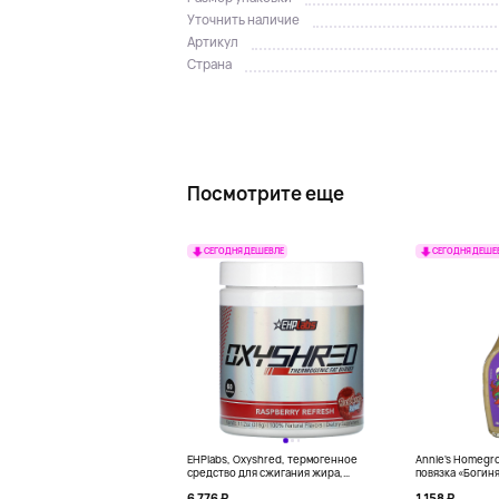
Уточнить наличие
Артикул
Страна
Посмотрите еще
СЕГОДНЯ ДЕШЕВЛЕ
СЕГОДНЯ ДЕШЕ
EHPlabs, Oxyshred, термогенное
Annie's Homegr
средство для сжигания жира,
повязка «Богиня
малиновое освежение, 318 г (11,2
6 776 ₽
1 158 ₽