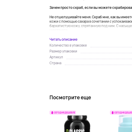
Зачем просто скраб, если вы можете скрабироват
Не отшелушивайте меня. Скраб мне, как вы имеете
кожи с помощью сахара в сочетании с успокаива
бархатистую кожу, спрятанную под ним. С насыще
чувствуете...
Читать описание
Количество в упаковке
Размер упаковки
Артикул
Страна
Посмотрите еще
СЕГОДНЯ ДЕШЕВЛЕ
СЕГОДНЯ ДЕШЕ