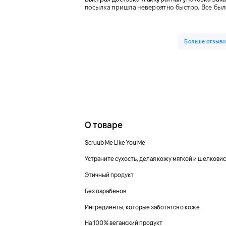
О товаре
Scruub Me Like You Me
Устраните сухость, делая кожу мягкой и шелкови
Этичный продукт
Без парабенов
Ингредиенты, которые заботятся о коже
На 100% веганский продукт