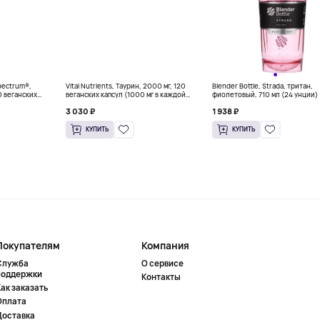
Spectrum®,
Vital Nutrients, Таурин, 2000 мг, 120
Blender Bottle, Strada, тритан,
0 веганских
веганских капсул (1000 мг в каждой
фиолетовый, 710 мл (24 унции)
капсуле)
3 030 ₽
1 938 ₽
КУПИТЬ
КУПИТЬ
Покупателям
Компания
Служба
О сервисе
поддержки
Контакты
ак заказать
Оплата
Доставка