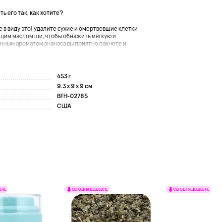
ь его так, как хотите?
 в виду это! удалите сухие и омертвевшие клетки
ющим маслом ши, чтобы обнажить мягкую и
нным ароматом ананаса вы приятно пахнете и
453 г
9.3 x 9 x 9 см
BFH-02785
США
ВЛЕ
СЕГОДНЯ ДЕШЕВЛЕ
СЕГОДНЯ ДЕШЕВЛЕ