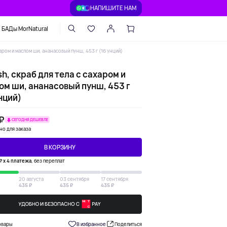
НАПИШИТЕ НАМ
БАДы MorNatural
харом и маслом ши, ананасовый пунш, 453 г (16 унций)
sh, скраб для тела с сахаром и
ом ши, ананасовый пунш, 453 г
нций)
 ₽
СЕГОДНЯ ДЕШЕВЛЕ
но для заказа
В КОРЗИНУ
₽ х 4 платежа
, без переплат
20 августа
03 сентября
17 сентября
435 ₽
435 ₽
435 ₽
овары
В избранное
Поделиться