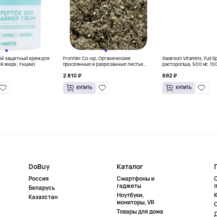
ый защитный крем для
Frontier Co-op, Органические
Swanson Vitamins, Full 
69 жидк. Унции)
просеянные и разрезанные листья
расторопша, 500 мг, 10
красной малины, 453 г (16 унций)
капсул
2 810 ₽
692 ₽
КУПИТЬ
КУПИТЬ
DoBuy
Каталог
Россия
Смартфоны и
гаджеты
Беларусь
Ноутбуки,
К
Казахстан
мониторы, VR
Товары для дома