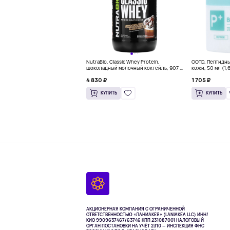
NutraBio, Classic Whey Protein,
OOTD, Пептидн
шоколадный молочный коктейль, 907 г
кожи, 50 мл (1,
(2 фунта)
4 830 ₽
1 705 ₽
КУПИТЬ
КУПИТЬ
АКЦИОНЕРНАЯ КОМПАНИЯ С ОГРАНИЧЕННОЙ
ОТВЕТСТВЕННОСТЬЮ «ЛАНИАКЕЯ» (LANIAKEA LLC)
ИНН/
КИО 9909637467/63746 КПП 231087001
НАЛОГОВЫЙ
ОРГАН ПОСТАНОВКИ НА УЧЁТ 2310 — ИНСПЕКЦИЯ ФНС