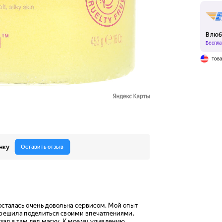
В люб
Беспла
Тов