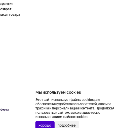
Гарантия
Возврат
Выкуп товара
Мы используем cookies
Этот сайт использует файлы cookies для
обеспечения удобства пользователей, анализа
трафика и персонализации контента. Продолжая
ферта
Создание сайта –
пользоваться сайтом, вы соглашаетесь с
NetLab
использованием файлов cookies.
хорошо
подробнее