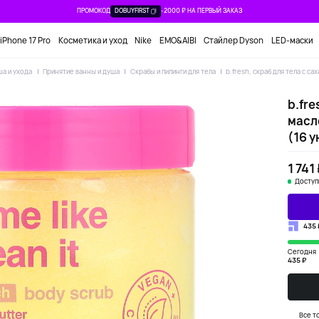
ПРОМОКОД
DOBUYFIRST
-2000 ₽ НА ПЕРВЫЙ ЗАКАЗ
iPhone 17 Pro
Косметика и уход
Nike
EMO&AIBI
Стайлер Dyson
LED-маски
ша и ухода
Принятие ванны и душа
Скрабы и пилинги для тела
b.fresh, скраб для тела с са
b.fre
масл
(16 у
1 741
Доступ
435 
Сегодня
435 ₽
Все т