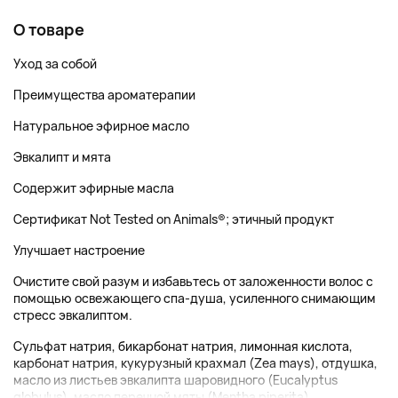
О товаре
Уход за собой
Преимущества ароматерапии
Натуральное эфирное масло
Эвкалипт и мята
Содержит эфирные масла
Сертификат Not Tested on Animals®; этичный продукт
Улучшает настроение
Очистите свой разум и избавьтесь от заложенности волос с
помощью освежающего спа-душа, усиленного снимающим
стресс эвкалиптом.
Сульфат натрия, бикарбонат натрия, лимонная кислота,
карбонат натрия, кукурузный крахмал (Zea mays), отдушка,
масло из листьев эвкалипта шаровидного (Eucalyptus
globulus), масло перечной мяты (Mentha piperita),...