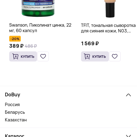
Swanson, Пиколинат цинка, 22
TFIT, тональная сыворотка
мг, 60 капсул
для сияния кожи, N03,
имбирь, 30 г (1,05 унции)
-20%
1 569 ₽
389 ₽
486 ₽
КУПИТЬ
КУПИТЬ
DoBuy
Россия
Беларусь
Казахстан
Каталог