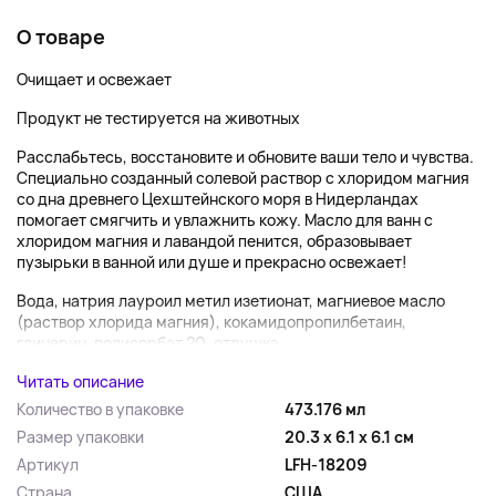
О товаре
Очищает и освежает
Продукт не тестируется на животных
Расслабьтесь, восстановите и обновите ваши тело и чувства.
Специально созданный солевой раствор с хлоридом магния
со дна древнего Цехштейнского моря в Нидерландах
помогает смягчить и увлажнить кожу. Масло для ванн с
хлоридом магния и лавандой пенится, образовывает
пузырьки в ванной или душе и прекрасно освежает!
Вода, натрия лауроил метил изетионат, магниевое масло
(раствор хлорида магния), кокамидопропилбетаин,
глицерин, полисорбат 20, отдушка,...
Читать описание
Количество в упаковке
473.176 мл
Размер упаковки
20.3 x 6.1 x 6.1 см
Артикул
LFH-18209
Страна
США