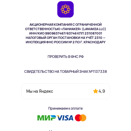
Гарантия
Камеры
Возврат
TV и мультимедиа
Выкуп товара
Музыка и звук
АКЦИОНЕРНАЯ КОМПАНИЯ С ОГРАНИЧЕННОЙ
Спорт
ОТВЕТСТВЕННОСТЬЮ «ЛАНИАКЕЯ» (LANIAKEA LLC)
ИНН/КИО 9909637467/63746 КПП 231087001
Здоровье
НАЛОГОВЫЙ ОРГАН ПОСТАНОВКИ НА УЧЁТ 2310 —
Здоровье питомцев
ИНСПЕКЦИЯ ФНС РОССИИ № 2 ПО Г. КРАСНОДАРУ
Книги
Одежда и аксессуары
ПРОВЕРИТЬ В ФНС РФ
СВИДЕТЕЛЬСТВО НА ТОВАРНЫЙ ЗНАК №1137338
4,9
Мы на Яндекс
Принимаем к оплате