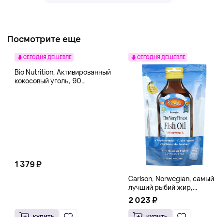
Посмотрите еще
СЕГОДНЯ ДЕШЕВЛЕ
СЕГОДНЯ ДЕШЕВЛЕ
Bio Nutrition, Активированный
кокосовый уголь, 90
вегетарианских капсул (260
мг в каждой капсуле)
1 379 ₽
Carlson, Norwegian, самый
лучший рыбий жир,
натуральный лимон, 15
2 023 ₽
пакетиков (5 мл) каждый
КУПИТЬ
КУПИТЬ