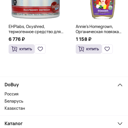
EHPlabs, Oxyshred,
Annie's Homegrown,
термогенное средство для
Органическая повязка
сжигания жира, малиновое
«Богиня», 236 мл (8 жидк.
6 776 ₽
1 158 ₽
освежение, 318 г (11,2 унции)
унц.)
КУПИТЬ
КУПИТЬ
DoBuy
Россия
Беларусь
Казахстан
Каталог