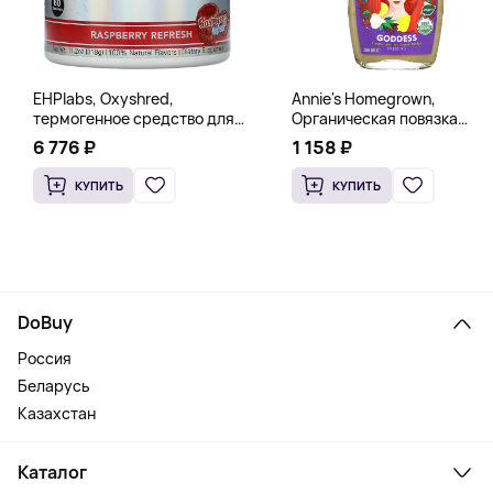
EHPlabs, Oxyshred,
Annie's Homegrown,
термогенное средство для
Органическая повязка
сжигания жира, малиновое
«Богиня», 236 мл (8 жидк.
6 776 ₽
1 158 ₽
освежение, 318 г (11,2 унции)
унц.)
КУПИТЬ
КУПИТЬ
DoBuy
Россия
Беларусь
Казахстан
Каталог