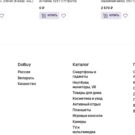
», 236 мл (8 жидк. унц.)
из лайма, 523 г (1,17 фунта)
смываемая маска, 125 г 
0 ₽
2 570 ₽
КУПИТЬ
КУПИТЬ
DoBuy
Каталог
Россия
Смартфоны и
гаджеты
Беларусь
Ноутбуки,
К
Казахстан
мониторы, VR
Товары для дома
Косметика и уход
Активный отдых
Планшеты
Игровые консоли
Камеры
TV и
мультимедиа