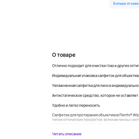
О товаре
Отлично подходит для очистки глаз и других опт
Индивидуальная упаковка салфеток для объектив
Увлажненная салфетка для линз в индивидуальной
Антистатическое средство, которое не оставляет
Удобно и легко переносить
Салфетки для протирания объективов Flents® Wip
типов оптических продуктов, включая линзы с ан
оставляет пятен, удаляет пятна, пыль,...
Читать описание