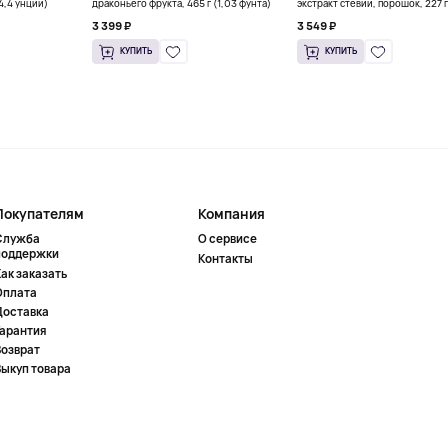
(4,4 унции)
драконьего фрукта, 465 г (1,03 фунта)
экстракт стевии, порошок, 227 г
унций)
3 399 ₽
3 549 ₽
КУПИТЬ
КУПИТЬ
Покупателям
Компания
Служба
О сервисе
поддержки
Контакты
ак заказать
Оплата
Доставка
Гарантия
Возврат
Выкуп товара