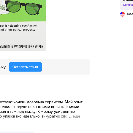
Беспла
Тов