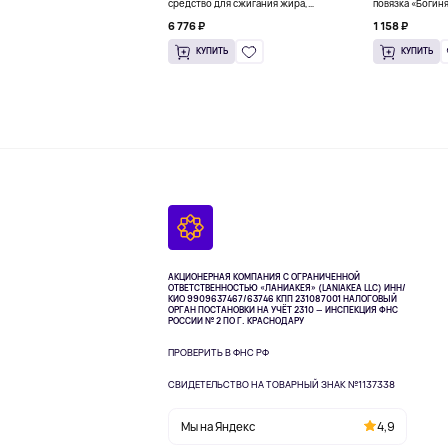
средство для сжигания жира,
повязка «Богиня
малиновое освежение, 318 г (11,2
6 776 ₽
1 158 ₽
унции)
КУПИТЬ
КУПИТЬ
АКЦИОНЕРНАЯ КОМПАНИЯ С ОГРАНИЧЕННОЙ
ОТВЕТСТВЕННОСТЬЮ «ЛАНИАКЕЯ» (LANIAKEA LLC)
ИНН/
КИО 9909637467/63746 КПП 231087001
НАЛОГОВЫЙ
ОРГАН ПОСТАНОВКИ НА УЧЁТ 2310 — ИНСПЕКЦИЯ ФНС
РОССИИ № 2 ПО Г. КРАСНОДАРУ
ПРОВЕРИТЬ В ФНС РФ
СВИДЕТЕЛЬСТВО НА ТОВАРНЫЙ ЗНАК №1137338
Мы на Яндекс
4,9