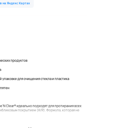
ических продуктов
а
 упаковке для очищения стекла и пластика
 пятен
e'N Clear® идеально подходят для протирания всех
тибликовым покрытием (A/R). Формула, которая не