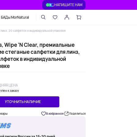
НАПИШИТЕ НАМ
БАДы MorNatural
я линз, 20 салфеток в индивидуальной упаковке
s, Wipe 'N Clear, премиальные
ие стеганые салфетки для линз,
алфеток в индивидуальной
овке
НЯЯ ЦЕНА
упен к заказу
УТОЧНИТЬ НАЛИЧИЕ
овары
В избранное
Поделиться
ой регион России за 15-20 дней