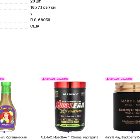
20 шт.
16 x 7.1 x 5.7 см
y
FLS-68036
США
ВЛЕ
СЕГОДНЯ ДЕШЕВЛЕ
СЕГОДНЯ ДЕШЕВЛЕ
own, Органическая
ALLMAX, MusclEAA ™ Xtreme, маргарита
Mary & May, Blackberry 