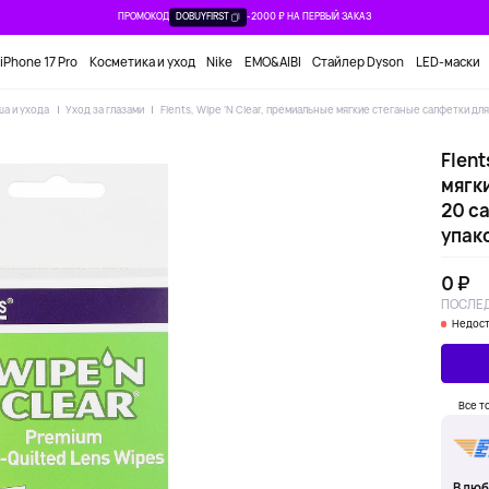
ПРОМОКОД
DOBUYFIRST
-2000 ₽ НА ПЕРВЫЙ ЗАКАЗ
iPhone 17 Pro
Косметика и уход
Nike
EMO&AIBI
Стайлер Dyson
LED-маски
ша и ухода
Уход за глазами
Flents, Wipe 'N Clear, премиальные мягкие стеганые салфетки дл
Flent
мягк
20 с
упак
0 ₽
ПОСЛЕД
Недост
Все т
В люб