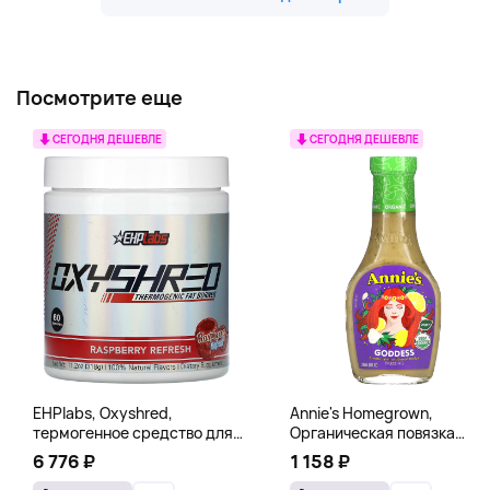
Посмотрите еще
СЕГОДНЯ ДЕШЕВЛЕ
СЕГОДНЯ ДЕШЕВЛЕ
EHPlabs, Oxyshred,
Annie's Homegrown,
термогенное средство для
Органическая повязка
сжигания жира, малиновое
«Богиня», 236 мл (8 жидк.
6 776 ₽
1 158 ₽
освежение, 318 г (11,2 унции)
унц.)