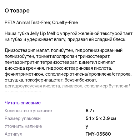
О товаре
PETA Animal Test-Free; Cruelty-Free
Наша губка Jelly Lip Melt с упругой желейной текстурой тает
на губах и удерживает влагу, придавая ей сладкий блеск.
Диизостеарил малат, полибутен, гидрогенизированный
полиизобутен, триметилолпропан триизостеарат,
пентаэритритил тетраизостеарат, диметил силилат
диоксида кремния, гидроксистеариновая кислота,
фенилтриметикон, сополимер этилена/пропилена/стирола,
отдушка, токоферилацетат, бензилбензоат,
дегидроуксусная кислота, линалоол, сополимер бутилена/
этилена/стирола,...
Читать описание
Количество в упаковке
8.7 г
Размер упаковки
5.1 x 5 x 3.9 см
Уточнить наличие
y
Артикул
TMY-05580