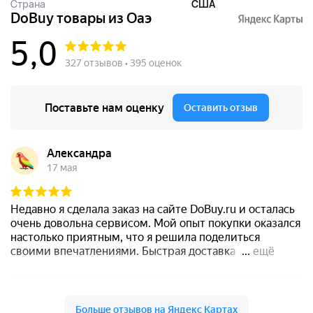
Страна
США