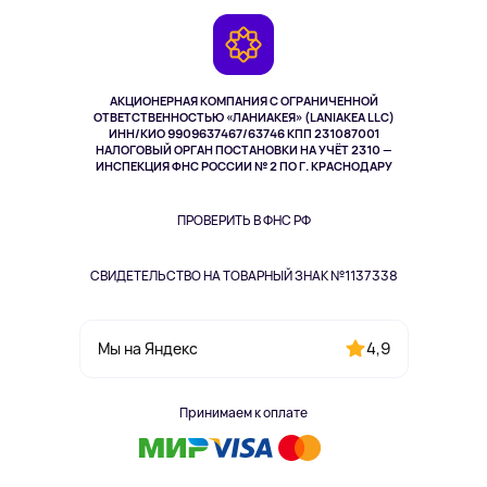
Игровые консоли
Гарантия
Камеры
Возврат
TV и мультимедиа
Выкуп товара
Музыка и звук
АКЦИОНЕРНАЯ КОМПАНИЯ С ОГРАНИЧЕННОЙ
Спорт
ОТВЕТСТВЕННОСТЬЮ «ЛАНИАКЕЯ» (LANIAKEA LLC)
ИНН/КИО 9909637467/63746 КПП 231087001
Здоровье
НАЛОГОВЫЙ ОРГАН ПОСТАНОВКИ НА УЧЁТ 2310 —
Здоровье питомцев
ИНСПЕКЦИЯ ФНС РОССИИ № 2 ПО Г. КРАСНОДАРУ
Книги
Одежда и аксессуары
ПРОВЕРИТЬ В ФНС РФ
СВИДЕТЕЛЬСТВО НА ТОВАРНЫЙ ЗНАК №1137338
4,9
Мы на Яндекс
Принимаем к оплате