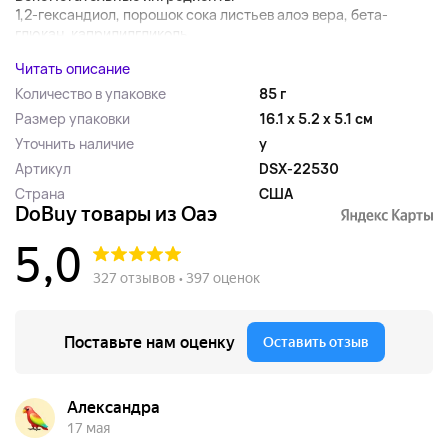
1,2-гександиол, порошок сока листьев алоэ вера, бета-
глюкан, каприлилгликоль,...
Читать описание
Количество в упаковке
85 г
Размер упаковки
16.1 x 5.2 x 5.1 см
Уточнить наличие
y
Артикул
DSX-22530
Страна
США