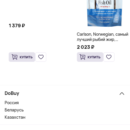
1 379 ₽
Carlson, Norwegian, самый
лучший рыбий жир,
натуральный лимон, 15
2 023 ₽
пакетиков (5 мл) каждый
КУПИТЬ
КУПИТЬ
DoBuy
Россия
Беларусь
Казахстан