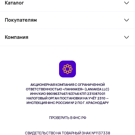
Каталог
Смартфоны и гаджеты
Покупателям
Ноутбуки, мониторы, VR
Товары для дома
Служба поддержки
Косметика и уход
Компания
Как заказать
Активный отдых
Оплата
О сервисе
Планшеты
Доставка
Контакты
Игровые консоли
Гарантия
Камеры
Возврат
TV и мультимедиа
Выкуп товара
Музыка и звук
АКЦИОНЕРНАЯ КОМПАНИЯ С ОГРАНИЧЕННОЙ
Спорт
ОТВЕТСТВЕННОСТЬЮ «ЛАНИАКЕЯ» (LANIAKEA LLC)
ИНН/КИО 9909637467/63746 КПП 231087001
Здоровье
НАЛОГОВЫЙ ОРГАН ПОСТАНОВКИ НА УЧЁТ 2310 —
Здоровье питомцев
ИНСПЕКЦИЯ ФНС РОССИИ № 2 ПО Г. КРАСНОДАРУ
Книги
Одежда и аксессуары
ПРОВЕРИТЬ В ФНС РФ
СВИДЕТЕЛЬСТВО НА ТОВАРНЫЙ ЗНАК №1137338