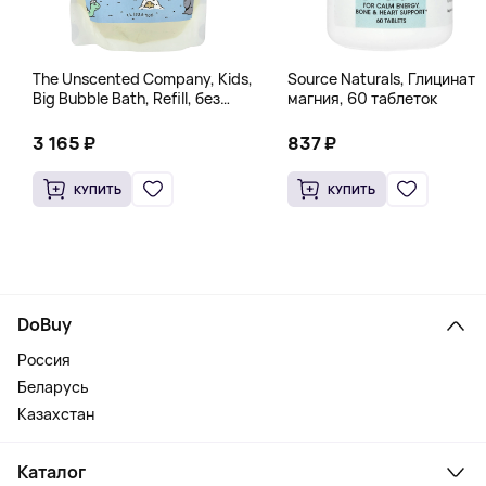
The Unscented Company, Kids,
Source Naturals, Глицинат
Big Bubble Bath, Refill, без
магния, 60 таблеток
отдушек, 1 л (33,8 жидк.
Унции)
3 165 ₽
837 ₽
КУПИТЬ
КУПИТЬ
DoBuy
Россия
Беларусь
Казахстан
Каталог