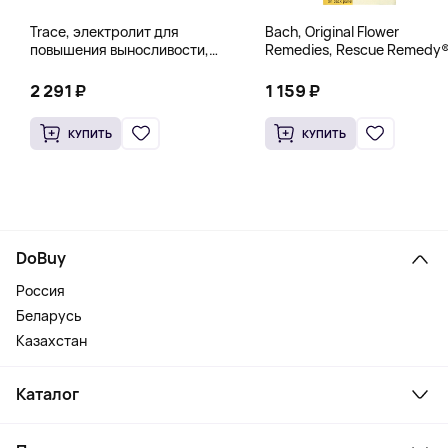
Trace, электролит для
Bach, Original Flower
повышения выносливости,
Remedies, Rescue Remedy®
PowerPak, со вкусом граната
натуральное средство для
и черники, 30 пакетиков по 5 г
снятия стресса, 10 мл
2 291 ₽
1 159 ₽
(0,18 унции)
(0,35 жидк. унции)
КУПИТЬ
КУПИТЬ
DoBuy
Россия
Беларусь
Казахстан
Каталог
Смартфоны и гаджеты