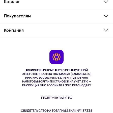
Каталог
Смартфоны и гаджеты
Покупателям
Ноутбуки, мониторы, VR
Товары для дома
Служба поддержки
Косметика и уход
Компания
Как заказать
Активный отдых
Оплата
О сервисе
Планшеты
Доставка
Контакты
Игровые консоли
Гарантия
Камеры
Возврат
TV и мультимедиа
Выкуп товара
Музыка и звук
АКЦИОНЕРНАЯ КОМПАНИЯ С ОГРАНИЧЕННОЙ
Спорт
ОТВЕТСТВЕННОСТЬЮ «ЛАНИАКЕЯ» (LANIAKEA LLC)
ИНН/КИО 9909637467/63746 КПП 231087001
Здоровье
НАЛОГОВЫЙ ОРГАН ПОСТАНОВКИ НА УЧЁТ 2310 —
Здоровье питомцев
ИНСПЕКЦИЯ ФНС РОССИИ № 2 ПО Г. КРАСНОДАРУ
Книги
Одежда и аксессуары
ПРОВЕРИТЬ В ФНС РФ
СВИДЕТЕЛЬСТВО НА ТОВАРНЫЙ ЗНАК №1137338