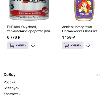
EHPlabs, Oxyshred,
Annie's Homegrown,
термогенное средство для
Органическая повязка
сжигания жира, малиновое
«Богиня», 236 мл (8 жидк.
6 776 ₽
1 158 ₽
освежение, 318 г (11,2 унции)
унц.)
КУПИТЬ
КУПИТЬ
DoBuy
Россия
Беларусь
Казахстан