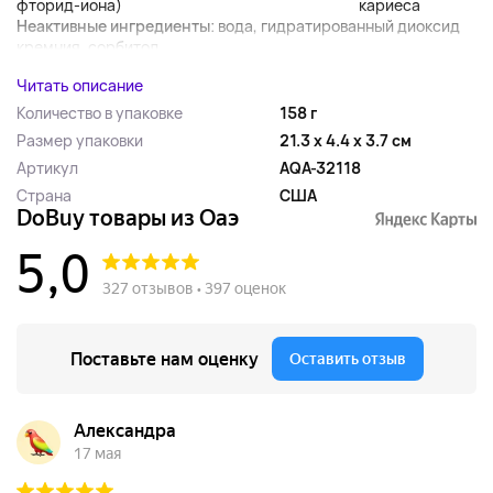
фторид-иона)
кариеса
Неактивные ингредиенты
: вода, гидратированный диоксид
кремния, сорбитол,...
Читать описание
Количество в упаковке
158 г
Размер упаковки
21.3 x 4.4 x 3.7 см
Артикул
AQA-32118
Страна
США