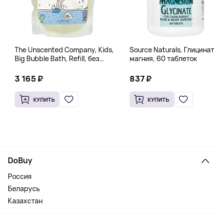
The Unscented Company, Kids,
Source Naturals, Глицинат
Big Bubble Bath, Refill, без
магния, 60 таблеток
отдушек, 1 л (33,8 жидк.
Унции)
3 165 ₽
837 ₽
КУПИТЬ
КУПИТЬ
DoBuy
Россия
Беларусь
Казахстан