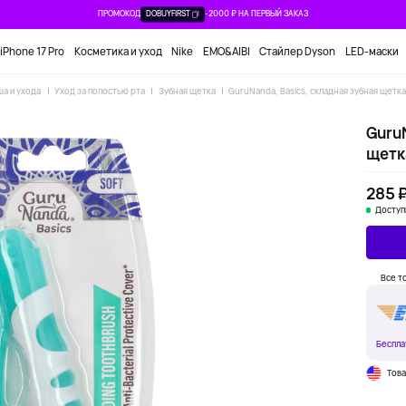
ПРОМОКОД
DOBUYFIRST
-2000 ₽ НА ПЕРВЫЙ ЗАКАЗ
iPhone 17 Pro
Косметика и уход
Nike
EMO&AIBI
Стайлер Dyson
LED-маски
ша и ухода
Уход за полостью рта
Зубная щетка
GuruNanda, Basics, складная зубная щетка,
GuruN
щетка
285 
Доступ
Все т
Беспла
Тов