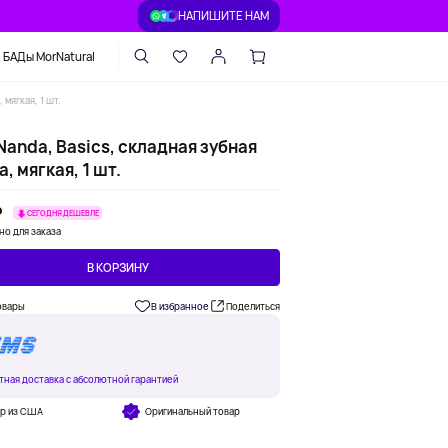
НАПИШИТЕ НАМ
БАДы MorNatural
 мягкая, 1 шт.
anda, Basics, складная зубная
, мягкая, 1 шт.
₽
СЕГОДНЯ ДЕШЕВЛЕ
но для заказа
В КОРЗИНУ
овары
В избранное
Поделиться
тная доставка с абсолютной гарантией
ар из США
Оригинальный товар