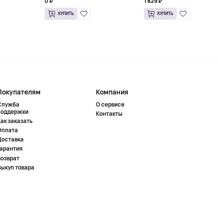
0 ₽
1 829 ₽
КУПИТЬ
КУПИТЬ
Покупателям
Компания
Служба
О сервисе
поддержки
Контакты
ак заказать
Оплата
Доставка
Гарантия
Возврат
Выкуп товара