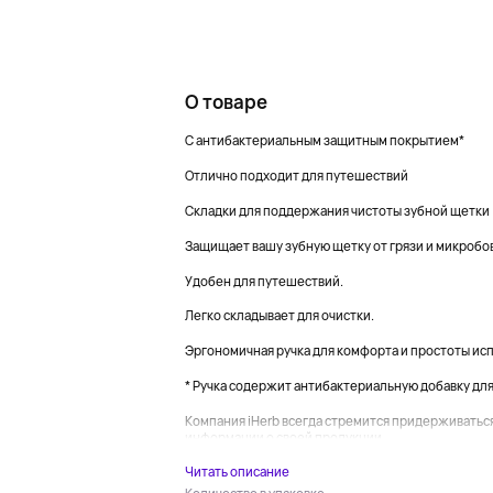
О товаре
С антибактериальным защитным покрытием*
Отлично подходит для путешествий
Складки для поддержания чистоты зубной щетки
Защищает вашу зубную щетку от грязи и микробов
Удобен для путешествий.
Легко складывает для очистки.
Эргономичная ручка для комфорта и простоты ис
* Ручка содержит антибактериальную добавку дл
Компания iHerb всегда стремится придерживатьс
информации о своей продукции....
Читать описание