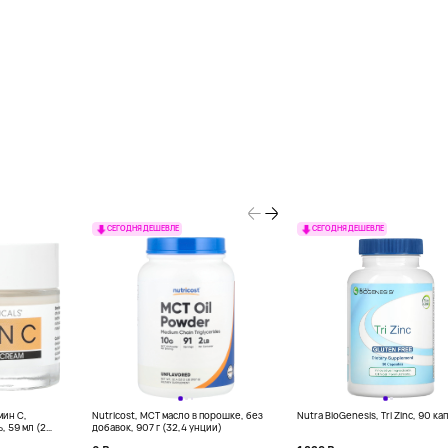
СЕГОДНЯ ДЕШЕВЛЕ
СЕГОДНЯ ДЕШЕВЛЕ
мин C,
Nutricost, MCT масло в порошке, без
Nutra BioGenesis, Tri Zinc, 90 ка
 59 мл (2
добавок, 907 г (32,4 унции)