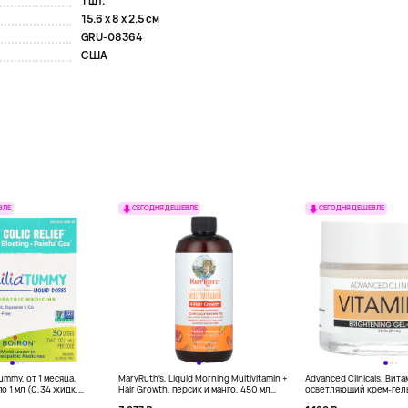
1 шт.
15.6 x 8 x 2.5 см
GRU-08364
США
ВЛЕ
СЕГОДНЯ ДЕШЕВЛЕ
СЕГОДНЯ ДЕШЕВЛЕ
Tummy, от 1 месяца,
MaryRuth's, Liquid Morning Multivitamin +
Advanced Clinicals, Вита
о 1 мл (0,34 жидк.
Hair Growth, персик и манго, 450 мл
осветляющий крем-гель,
(15,22 жидк. унц.)
жидк. унц.)