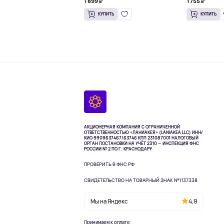
1 899 ₽
1 755 ₽
КУПИТЬ
КУПИТЬ
АКЦИОНЕРНАЯ КОМПАНИЯ С ОГРАНИЧЕННОЙ
ОТВЕТСТВЕННОСТЬЮ «ЛАНИАКЕЯ» (LANIAKEA LLC)
ИНН/
КИО 9909637467/63746 КПП 231087001
НАЛОГОВЫЙ
ОРГАН ПОСТАНОВКИ НА УЧЁТ 2310 — ИНСПЕКЦИЯ ФНС
РОССИИ № 2 ПО Г. КРАСНОДАРУ
ПРОВЕРИТЬ В ФНС РФ
СВИДЕТЕЛЬСТВО НА ТОВАРНЫЙ ЗНАК №1137338
Мы на Яндекс
4,9
Принимаем к оплате