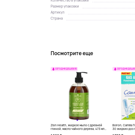
Количество в упаковке
Размер упаковки
Артикул
Страна
Посмотрите еще
СЕГОДНЯ ДЕШЕВЛЕ
СЕГОДНЯ ДЕШЕ
Zion Health, жидкое мыло с древней
Boiron, Camilia 
глиной, масло чайного дерева, 473 мл
30 жидких доз п
(16 жидк. унц.)
унции)