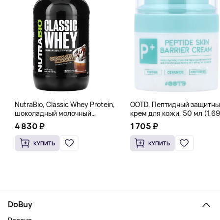
NutraBio, Classic Whey Protein,
OOTD, Пептидный защитны
шоколадный молочный
крем для кожи, 50 мл (1,69
коктейль, 907 г (2 фунта)
жидк. Унции)
4 830 ₽
1 705 ₽
КУПИТЬ
КУПИТЬ
DoBuy