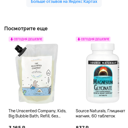
Посмотрите еще
СЕГОДНЯ ДЕШЕВЛЕ
СЕГОДНЯ ДЕШЕВЛЕ
The Unscented Company, Kids,
Source Naturals, Глицинат
Big Bubble Bath, Refill, без
магния, 60 таблеток
отдушек, 1 л (33,8 жидк.
Унции)
3 165 ₽
837 ₽