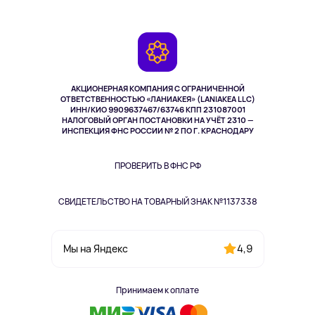
О сервисе
Планшеты
Доставка
Контакты
Игровые консоли
Гарантия
Камеры
Возврат
TV и мультимедиа
Выкуп товара
Музыка и звук
АКЦИОНЕРНАЯ КОМПАНИЯ С ОГРАНИЧЕННОЙ
Спорт
ОТВЕТСТВЕННОСТЬЮ «ЛАНИАКЕЯ» (LANIAKEA LLC)
ИНН/КИО 9909637467/63746 КПП 231087001
Здоровье
НАЛОГОВЫЙ ОРГАН ПОСТАНОВКИ НА УЧЁТ 2310 —
Здоровье питомцев
ИНСПЕКЦИЯ ФНС РОССИИ № 2 ПО Г. КРАСНОДАРУ
Книги
Одежда и аксессуары
ПРОВЕРИТЬ В ФНС РФ
СВИДЕТЕЛЬСТВО НА ТОВАРНЫЙ ЗНАК №1137338
4,9
Мы на Яндекс
Принимаем к оплате