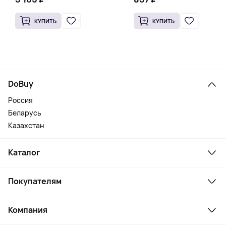
КУПИТЬ
КУПИТЬ
DoBuy
Россия
Беларусь
Казахстан
Каталог
Смартфоны и гаджеты
Покупателям
Ноутбуки, мониторы, VR
Товары для дома
Служба поддержки
Косметика и уход
Компания
Как заказать
Активный отдых
Оплата