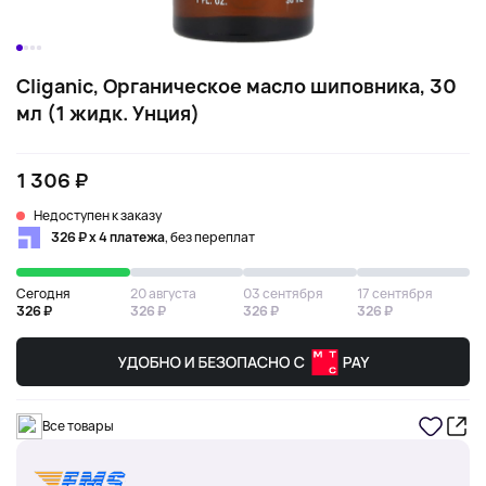
Cliganic, Органическое масло шиповника, 30
мл (1 жидк. Унция)
1 306 ₽
Недоступен к заказу
326 ₽ х 4 платежа
, без переплат
Сегодня
20 августа
03 сентября
17 сентября
326 ₽
326 ₽
326 ₽
326 ₽
Все товары