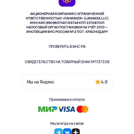
TV и мультимедиа
Выкуп товара
Музыка и звук
АКЦИОНЕРНАЯ КОМПАНИЯ С ОГРАНИЧЕННОЙ
Спорт
ОТВЕТСТВЕННОСТЬЮ «ЛАНИАКЕЯ» (LANIAKEA LLC)
ИНН/КИО 9909637467/63746 КПП 231087001
Здоровье
НАЛОГОВЫЙ ОРГАН ПОСТАНОВКИ НА УЧЁТ 2310 —
Здоровье питомцев
ИНСПЕКЦИЯ ФНС РОССИИ № 2 ПО Г. КРАСНОДАРУ
Книги
Одежда и аксессуары
ПРОВЕРИТЬ В ФНС РФ
СВИДЕТЕЛЬСТВО НА ТОВАРНЫЙ ЗНАК №1137338
4,9
Мы на Яндекс
Принимаем к оплате
Мы всегда на связи