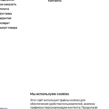
Контакты
ак заказать
Оплата
Доставка
Гарантия
Возврат
Выкуп товара
Мы используем cookies
Этот сайт использует файлы cookies для
обеспечения удобства пользователей, анализа
трафика и персонализации контента. Продолжая
ферта
Создание сайта –