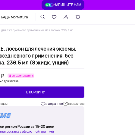
НАПИШИТЕ НАМ
БАДы MorNatural
 для ежедневного применения, без запаха, 236,5 мл
E, лосьон для лечения экземы,
ежедневного применения, без
а, 236,5 мл (8 жидк. унций)
 ₽
СЕГОДНЯ ДЕШЕВЛЕ
но для заказа
В КОРЗИНУ
овары
В избранное
Поделиться
ой регион России за 15-20 дней
тная доставка с абсолютной гарантией