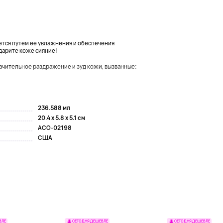
ается путем ее увлажнения и обеспечения
дарите коже сияние!
ачительное раздражение и зуд кожи, вызванные:
236.588 мл
20.4 x 5.8 x 5.1 см
ACO-02198
США
ВЛЕ
СЕГОДНЯ ДЕШЕВЛЕ
СЕГОДНЯ ДЕШЕВЛЕ