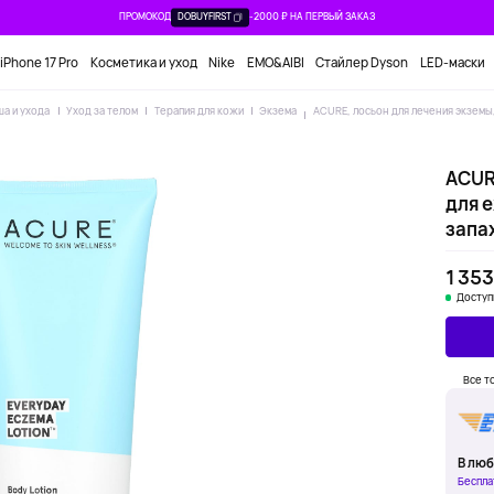
ПРОМОКОД
DOBUYFIRST
-2000 ₽ НА ПЕРВЫЙ ЗАКАЗ
iPhone 17 Pro
Косметика и уход
Nike
EMO&AIBI
Стайлер Dyson
LED-маски
ша и ухода
Уход за телом
Терапия для кожи
Экзема
ACURE, лосьон для лечения экземы,
ACUR
для 
запах
1 353
Доступ
Все т
В люб
Беспла