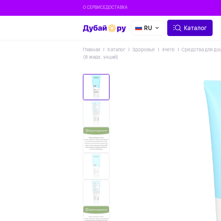
О СЕРВИСЕ
ДОСТАВКА
RU
Каталог
Главная
Каталог
Здоровье
IHerb
Средства для ду
(8 жидк. унций)