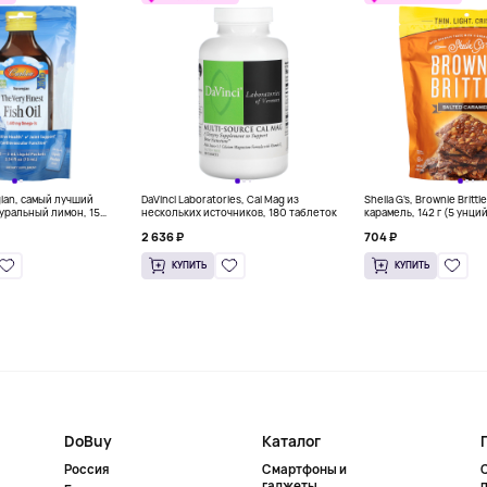
gian, самый лучший
DaVinci Laboratories, Cal Mag из
Sheila G's, Brownie Britt
уральный лимон, 15
нескольких источников, 180 таблеток
карамель, 142 г (5 унци
л) каждый
2 636 ₽
704 ₽
КУПИТЬ
КУПИТЬ
DoBuy
Каталог
Россия
Смартфоны и
гаджеты