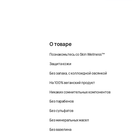
О товаре
Познакомьтесь со Skin Wellness™
Защита кожи
Без запаха, с коллоидной овсянкой
На 100% веганский продукт
Никаких сомнительных компонентов
Без парабенов
Без сульфатов
Без минеральных масел
Без вазелина