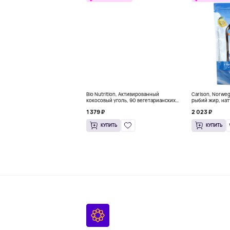
Bio Nutrition, Активированный
Carlson, Norwe
кокосовый уголь, 90 вегетарианских
рыбий жир, нат
капсул (260 мг в каждой капсуле)
пакетиков (5 м
1 379 ₽
2 023 ₽
КУПИТЬ
КУПИТЬ