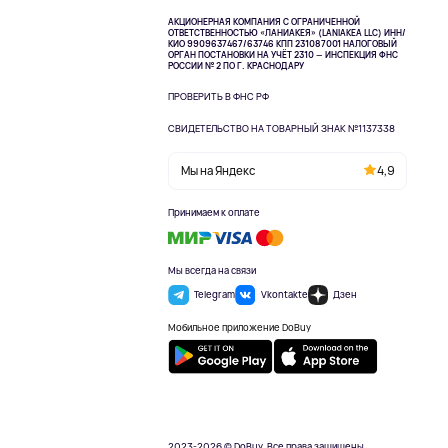
АКЦИОНЕРНАЯ КОМПАНИЯ С ОГРАНИЧЕННОЙ
ОТВЕТСТВЕННОСТЬЮ «ЛАНИАКЕЯ» (LANIAKEA LLC)
ИНН/
КИО 9909637467/63746 КПП 231087001
НАЛОГОВЫЙ
ОРГАН ПОСТАНОВКИ НА УЧЁТ 2310 — ИНСПЕКЦИЯ ФНС
РОССИИ № 2 ПО Г. КРАСНОДАРУ
ПРОВЕРИТЬ В ФНС РФ
СВИДЕТЕЛЬСТВО НА ТОВАРНЫЙ ЗНАК №1137338
Мы на Яндекс
4,9
Принимаем к оплате
Мы всегда на связи
Telegram
Vkontakte
Дзен
Мобильное приложение DoBuy
2023-2026 © DoBuy. Все права защищены