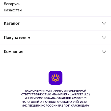
Беларусь
Казахстан
Каталог
Смартфоны и гаджеты
Покупателям
Ноутбуки, мониторы, VR
Товары для дома
Служба поддержки
Косметика и уход
Компания
Как заказать
Активный отдых
Оплата
О сервисе
Планшеты
Доставка
Контакты
Игровые консоли
Гарантия
Камеры
Возврат
TV и мультимедиа
Выкуп товара
Музыка и звук
АКЦИОНЕРНАЯ КОМПАНИЯ С ОГРАНИЧЕННОЙ
Спорт
ОТВЕТСТВЕННОСТЬЮ «ЛАНИАКЕЯ» (LANIAKEA LLC)
ИНН/КИО 9909637467/63746 КПП 231087001
Здоровье
НАЛОГОВЫЙ ОРГАН ПОСТАНОВКИ НА УЧЁТ 2310 —
Здоровье питомцев
ИНСПЕКЦИЯ ФНС РОССИИ № 2 ПО Г. КРАСНОДАРУ