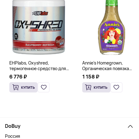
EHPlabs, Oxyshred,
Annie's Homegrown,
термогенное средство для
Органическая повязка
сжигания жира, малиновое
«Богиня», 236 мл (8 жидк.
6 776 ₽
1 158 ₽
освежение, 318 г (11,2 унции)
унц.)
КУПИТЬ
КУПИТЬ
DoBuy
Россия