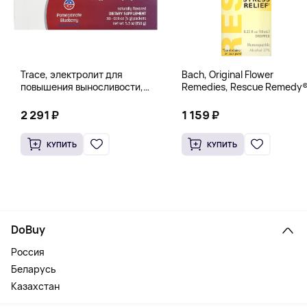
Trace, электролит для
Bach, Original Flower
повышения выносливости,
Remedies, Rescue Remedy®
PowerPak, со вкусом граната
натуральное средство для
и черники, 30 пакетиков по 5 г
снятия стресса, 10 мл
2 291 ₽
1 159 ₽
(0,18 унции)
(0,35 жидк. унции)
КУПИТЬ
КУПИТЬ
DoBuy
Россия
Беларусь
Казахстан