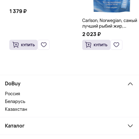
1 379 ₽
Carlson, Norwegian, самый
лучший рыбий жир,
натуральный лимон, 15
2 023 ₽
пакетиков (5 мл) каждый
КУПИТЬ
КУПИТЬ
DoBuy
Россия
Беларусь
Казахстан
Каталог
Смартфоны и гаджеты