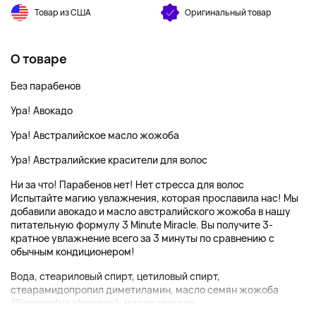
Товар из США
Оригинальный товар
О товаре
Без парабенов
Ура! Авокадо
Ура! Австралийское масло жожоба
Ура! Австралийские красители для волос
Ни за что! Парабенов нет! Нет стресса для волос
Испытайте магию увлажнения, которая прославила нас! Мы
добавили авокадо и масло австралийского жожоба в нашу
питательную формулу 3 Minute Miracle. Вы получите 3-
кратное увлажнение всего за 3 минуты по сравнению с
обычным кондиционером!
Вода, стеариловый спирт, цетиловый спирт,
стеарамидопропил диметиламин, масло семян жожоба
(Simmondsia chinensis), масло авокадо...