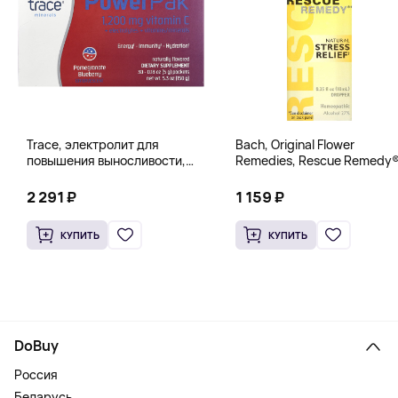
Trace, электролит для
Bach, Original Flower
повышения выносливости,
Remedies, Rescue Remedy®
PowerPak, со вкусом граната
натуральное средство для
и черники, 30 пакетиков по 5 г
снятия стресса, 10 мл
2 291 ₽
1 159 ₽
(0,18 унции)
(0,35 жидк. унции)
КУПИТЬ
КУПИТЬ
DoBuy
Россия
Беларусь