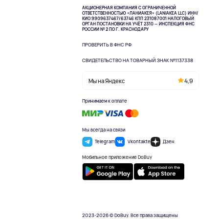
АКЦИОНЕРНАЯ КОМПАНИЯ С ОГРАНИЧЕННОЙ
ОТВЕТСТВЕННОСТЬЮ «ЛАНИАКЕЯ» (LANIAKEA LLC)
ИНН/
КИО 9909637467/63746 КПП 231087001
НАЛОГОВЫЙ
ОРГАН ПОСТАНОВКИ НА УЧЁТ 2310 — ИНСПЕКЦИЯ ФНС
РОССИИ № 2 ПО Г. КРАСНОДАРУ
ПРОВЕРИТЬ В ФНС РФ
СВИДЕТЕЛЬСТВО НА ТОВАРНЫЙ ЗНАК №1137338
Мы на Яндекс
4,9
Принимаем к оплате
Мы всегда на связи
Telegram
Vkontakte
Дзен
Мобильное приложение DoBuy
2023-2026 © DoBuy. Все права защищены