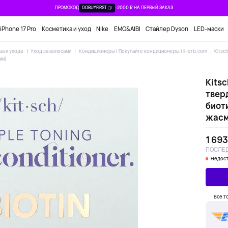
ПРОМОКОД
DOBUYFIRST
-2000 ₽ НА ПЕРВЫЙ ЗАКАЗ
iPhone 17 Pro
Косметика и уход
Nike
EMO&AIBI
Стайлер Dyson
LED-маски
ша и ухода
Уход за волосами
Кондиционеры | Покупайте кондиционеры | iHerb.com
Kitsc
ии)
Kits
твер
биот
жасми
1 693
ПОСЛЕД
Недост
Все т