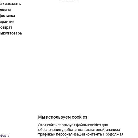
ак заказать
Оплата
Доставка
Гарантия
Возврат
Выкуп товара
Мы используем cookies
Этот сайт использует файлы cookies для
обеспечения удобства пользователей, анализа
трафика и персонализации контента. Продолжая
ферта
Создание сайта –