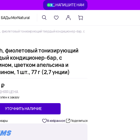
НАПИШИТЕ НАМ
БАДы MorNatural
h, фиолетовый тонизирующий твердый кондиционер-бар, с
ch, фиолетовый тонизирующий
дый кондиционер-бар, с
ином, цветком апельсина и
ном, 1 шт., 77 г (2,7 унции)
 ₽
НЯЯ ЦЕНА
упен к заказу
УТОЧНИТЬ НАЛИЧИЕ
овары
В избранное
Поделиться