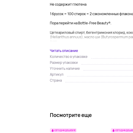
Не содержит глютена
1 брусок = 100 стирок = 2 сэкономленных флакон
Пора перейти на Bottle-Free Beauty®.
Цетеариловый спирт, бегентримония хлорид, коко
(Helianthus annuus), масло ши (Butyrospermum par
гуар...
Читать описание
Количество в упаковке
Размер упаковки
Уточнить наличие
Артикул
Страна
Посмотрите еще
СЕГОДНЯ ДЕШЕВЛЕ
СЕГОДНЯ ДЕШЕ