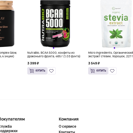
Complex Glow,
NutraBio, BCAA 5000, конфеты из
Micro Ingredients, Органически
(4,4 унции)
драконьего фрукта, 465 г (1,03 фунта)
экстракт стевии, порошок, 227 г
унций)
3 399 ₽
3 549 ₽
КУПИТЬ
КУПИТЬ
Покупателям
Компания
Служба
О сервисе
поддержки
Контакты