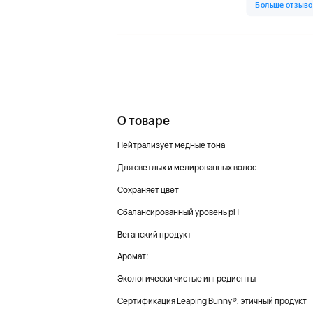
О товаре
Нейтрализует медные тона
Для светлых и мелированных волос
Сохраняет цвет
Сбалансированный уровень pH
Веганский продукт
Аромат:
Экологически чистые ингредиенты
Сертификация Leaping Bunny®, этичный продукт