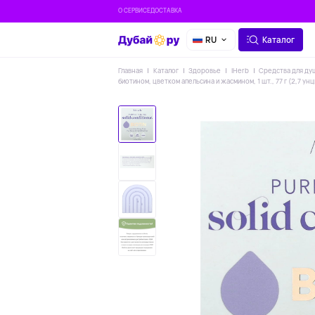
О СЕРВИСЕ
ДОСТАВКА
RU
Каталог
Главная
Каталог
Здоровье
IHerb
Средства для ду
биотином, цветком апельсина и жасмином, 1 шт., 77 г (2,7 унц