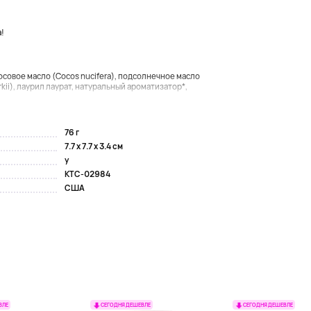
а!
совое масло (Cocos nucifera), подсолнечное масло
kii), лаурил лаурат, натуральный ароматизатор*,
76 г
7.7 x 7.7 x 3.4 см
y
KTC-02984
США
ВЛЕ
СЕГОДНЯ ДЕШЕВЛЕ
СЕГОДНЯ ДЕШЕВЛЕ