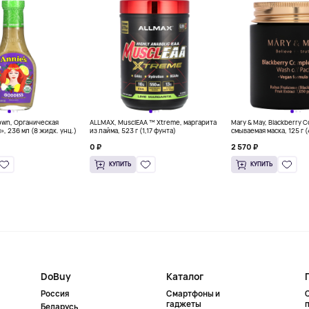
own, Органическая
ALLMAX, MusclEAA ™ Xtreme, маргарита
Mary & May, Blackberry 
», 236 мл (8 жидк. унц.)
из лайма, 523 г (1,17 фунта)
смываемая маска, 125 г 
0 ₽
2 570 ₽
КУПИТЬ
КУПИТЬ
DoBuy
Каталог
Россия
Смартфоны и
гаджеты
Беларусь