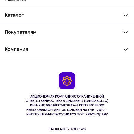
Каталог
Смартфоны и гаджеты
Покупателям
Ноутбуки, мониторы, VR
Товары для дома
Служба поддержки
Косметика и уход
Компания
Как заказать
Активный отдых
Оплата
О сервисе
Планшеты
Доставка
Контакты
Игровые консоли
Гарантия
Камеры
Возврат
TV и мультимедиа
Выкуп товара
Музыка и звук
АКЦИОНЕРНАЯ КОМПАНИЯ С ОГРАНИЧЕННОЙ
Спорт
ОТВЕТСТВЕННОСТЬЮ «ЛАНИАКЕЯ» (LANIAKEA LLC)
ИНН/КИО 9909637467/63746 КПП 231087001
Здоровье
НАЛОГОВЫЙ ОРГАН ПОСТАНОВКИ НА УЧЁТ 2310 —
Здоровье питомцев
ИНСПЕКЦИЯ ФНС РОССИИ № 2 ПО Г. КРАСНОДАРУ
Книги
Одежда и аксессуары
ПРОВЕРИТЬ В ФНС РФ