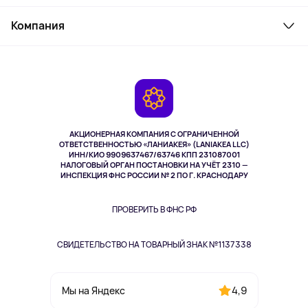
Товары для дома
Служба поддержки
Косметика и уход
Компания
Как заказать
Активный отдых
Оплата
О сервисе
Планшеты
Доставка
Контакты
Игровые консоли
Гарантия
Камеры
Возврат
TV и мультимедиа
Выкуп товара
Музыка и звук
АКЦИОНЕРНАЯ КОМПАНИЯ С ОГРАНИЧЕННОЙ
Спорт
ОТВЕТСТВЕННОСТЬЮ «ЛАНИАКЕЯ» (LANIAKEA LLC)
ИНН/КИО 9909637467/63746 КПП 231087001
Здоровье
НАЛОГОВЫЙ ОРГАН ПОСТАНОВКИ НА УЧЁТ 2310 —
Здоровье питомцев
ИНСПЕКЦИЯ ФНС РОССИИ № 2 ПО Г. КРАСНОДАРУ
Книги
Одежда и аксессуары
ПРОВЕРИТЬ В ФНС РФ
СВИДЕТЕЛЬСТВО НА ТОВАРНЫЙ ЗНАК №1137338
4,9
Мы на Яндекс