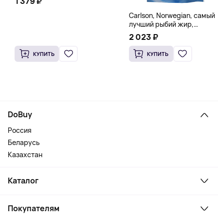
1 379 ₽
Carlson, Norwegian, самый
лучший рыбий жир,
натуральный лимон, 15
2 023 ₽
пакетиков (5 мл) каждый
КУПИТЬ
КУПИТЬ
DoBuy
Россия
Беларусь
Казахстан
Каталог
Смартфоны и гаджеты
Покупателям
Ноутбуки, мониторы, VR