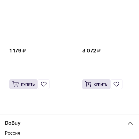
растительных капсул
мультивитамины для жен
старше 50 лет, ягодное
ассорти, 150 жевательных
таблеток
1 179 ₽
3 072 ₽
КУПИТЬ
КУПИТЬ
DoBuy
Россия