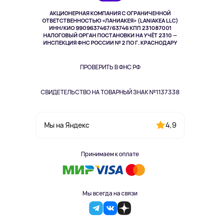
Музыка и звук
АКЦИОНЕРНАЯ КОМПАНИЯ С ОГРАНИЧЕННОЙ
Спорт
ОТВЕТСТВЕННОСТЬЮ «ЛАНИАКЕЯ» (LANIAKEA LLC)
ИНН/КИО 9909637467/63746 КПП 231087001
Здоровье
НАЛОГОВЫЙ ОРГАН ПОСТАНОВКИ НА УЧЁТ 2310 —
Здоровье питомцев
ИНСПЕКЦИЯ ФНС РОССИИ № 2 ПО Г. КРАСНОДАРУ
Книги
Одежда и аксессуары
ПРОВЕРИТЬ В ФНС РФ
СВИДЕТЕЛЬСТВО НА ТОВАРНЫЙ ЗНАК №1137338
4,9
Мы на Яндекс
Принимаем к оплате
Мы всегда на связи