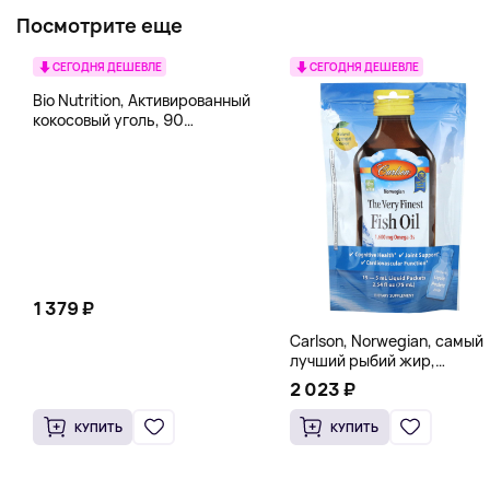
Посмотрите еще
СЕГОДНЯ ДЕШЕВЛЕ
СЕГОДНЯ ДЕШЕВЛЕ
Bio Nutrition, Активированный
кокосовый уголь, 90
вегетарианских капсул (260
мг в каждой капсуле)
1 379 ₽
Carlson, Norwegian, самый
лучший рыбий жир,
натуральный лимон, 15
2 023 ₽
пакетиков (5 мл) каждый
КУПИТЬ
КУПИТЬ