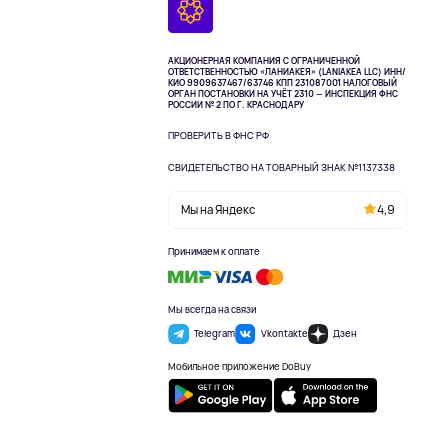
АКЦИОНЕРНАЯ КОМПАНИЯ С ОГРАНИЧЕННОЙ
ОТВЕТСТВЕННОСТЬЮ «ЛАНИАКЕЯ» (LANIAKEA LLC)
ИНН/
КИО 9909637467/63746 КПП 231087001
НАЛОГОВЫЙ
ОРГАН ПОСТАНОВКИ НА УЧЁТ 2310 — ИНСПЕКЦИЯ ФНС
РОССИИ № 2 ПО Г. КРАСНОДАРУ
ПРОВЕРИТЬ В ФНС РФ
СВИДЕТЕЛЬСТВО НА ТОВАРНЫЙ ЗНАК №1137338
Мы на Яндекс
4,9
Принимаем к оплате
Мы всегда на связи
Telegram
Vkontakte
Дзен
Мобильное приложение DoBuy