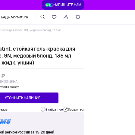
НАПИШИТЕ НАМ
БАДы MorNatural
краска для волос, 9N, медовый блонд, 135 мл
tint, стойкая гель-краска для
, 9N, медовый блонд, 135 мл
 жидк. унции)
 ₽
НЯЯ ЦЕНА
упен к заказу
УТОЧНИТЬ НАЛИЧИЕ
овары
В избранное
Поделиться
ой регион России за 15-20 дней