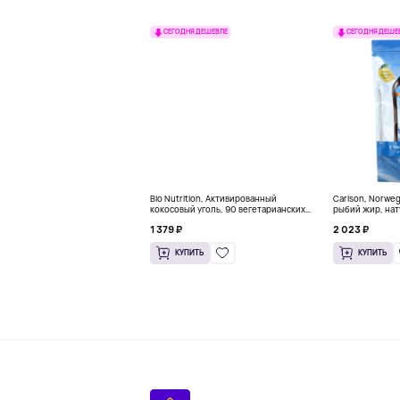
СЕГОДНЯ ДЕШЕВЛЕ
СЕГОДНЯ ДЕШЕ
Bio Nutrition, Активированный
Carlson, Norwe
кокосовый уголь, 90 вегетарианских
рыбий жир, нат
капсул (260 мг в каждой капсуле)
пакетиков (5 м
1 379 ₽
2 023 ₽
КУПИТЬ
КУПИТЬ