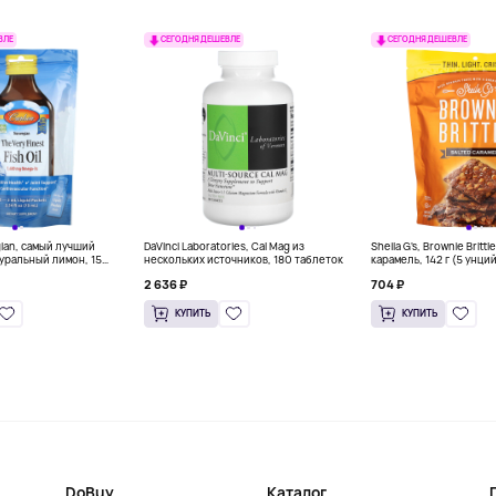
ВЛЕ
СЕГОДНЯ ДЕШЕВЛЕ
СЕГОДНЯ ДЕШЕВЛЕ
gian, самый лучший
DaVinci Laboratories, Cal Mag из
Sheila G's, Brownie Britt
уральный лимон, 15
нескольких источников, 180 таблеток
карамель, 142 г (5 унци
л) каждый
2 636 ₽
704 ₽
КУПИТЬ
КУПИТЬ
DoBuy
Каталог