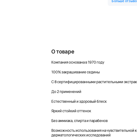
О товаре
Компания основана в 1970 году
100% закрашивание седины
С 8 сертифицированными растительными экстра
До 2 применений
Естественный и здоровый блеск
Яркий стойкий оттенок
Без аммиака, спирта и парабенов
Возможность использования на чувствительной 
дерматологических исследований