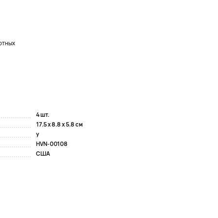
отных
4 шт.
17.5 x 8.8 x 5.8 см
y
HVN-00108
США