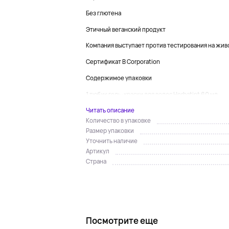
Без глютена
Этичный веганский продукт
Компания выступает против тестирования на жив
Сертификат B Corporation
Содержимое упаковки
1 тюбик гель-краски для волос Herbatint 60 мл...
Читать описание
Количество в упаковке
Размер упаковки
Уточнить наличие
Артикул
Страна
Посмотрите еще