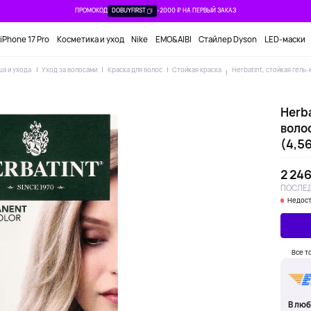
ПРОМОКОД
DOBUYFIRST
-2000 ₽ НА ПЕРВЫЙ ЗАКАЗ
iPhone 17 Pro
Косметика и уход
Nike
EMO&AIBI
Стайлер Dyson
LED-маски
ша и ухода
Уход за волосами
Краска для волос
Стойкая краска
Herbatint, стойкая гель-
Herba
волос
(4,56
2 246
ПОСЛЕД
Недост
Все т
В люб