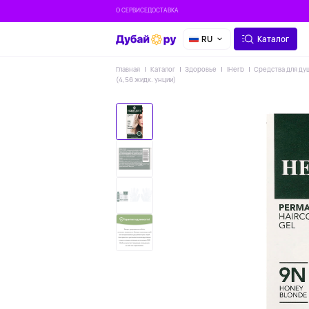
О СЕРВИСЕ
ДОСТАВКА
RU
Каталог
Главная
Каталог
Здоровье
IHerb
Средства для ду
(4,56 жидк. унции)