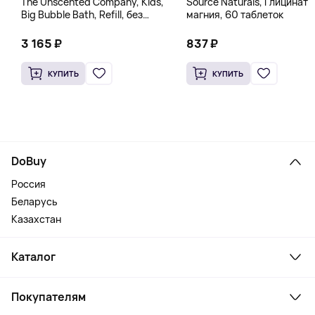
The Unscented Company, Kids,
Source Naturals, Глицинат
Big Bubble Bath, Refill, без
магния, 60 таблеток
отдушек, 1 л (33,8 жидк.
Унции)
3 165 ₽
837 ₽
КУПИТЬ
КУПИТЬ
DoBuy
Россия
Беларусь
Казахстан
Каталог
Смартфоны и гаджеты
Покупателям
Ноутбуки, мониторы, VR
Товары для дома