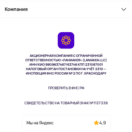
Служба поддержки
Косметика и уход
Компания
Как заказать
Активный отдых
Оплата
О сервисе
Планшеты
Доставка
Контакты
Игровые консоли
Гарантия
Камеры
Возврат
TV и мультимедиа
Выкуп товара
Музыка и звук
АКЦИОНЕРНАЯ КОМПАНИЯ С ОГРАНИЧЕННОЙ
Спорт
ОТВЕТСТВЕННОСТЬЮ «ЛАНИАКЕЯ» (LANIAKEA LLC)
ИНН/КИО 9909637467/63746 КПП 231087001
Здоровье
НАЛОГОВЫЙ ОРГАН ПОСТАНОВКИ НА УЧЁТ 2310 —
Здоровье питомцев
ИНСПЕКЦИЯ ФНС РОССИИ № 2 ПО Г. КРАСНОДАРУ
Книги
Одежда и аксессуары
ПРОВЕРИТЬ В ФНС РФ
СВИДЕТЕЛЬСТВО НА ТОВАРНЫЙ ЗНАК №1137338
4,9
Мы на Яндекс