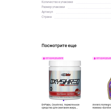
Количество в упаковке
Размер упаковки
Артикул
Страна
Посмотрите еще
СЕГОДНЯ ДЕШЕВЛЕ
СЕГОДНЯ ДЕШЕ
EHPlabs, Oxyshred, термогенное
Annie's Homegr
средство для сжигания жира,
повязка «Богиня
малиновое освежение, 318 г (11,2