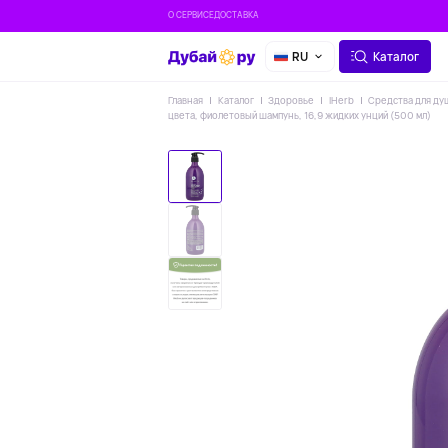
О СЕРВИСЕ
ДОСТАВКА
RU
Каталог
Главная
Каталог
Здоровье
IHerb
Средства для ду
цвета, фиолетовый шампунь, 16,9 жидких унций (500 мл)