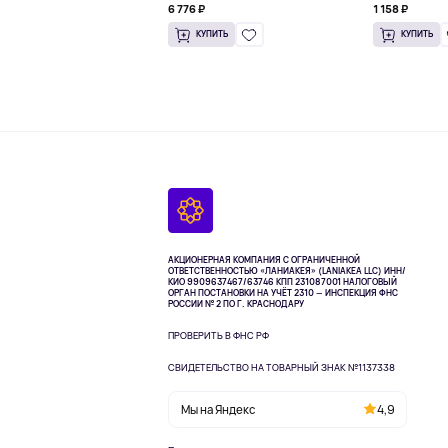
6 776 ₽
1 158 ₽
унции)
КУПИТЬ
КУПИТЬ
АКЦИОНЕРНАЯ КОМПАНИЯ С ОГРАНИЧЕННОЙ
ОТВЕТСТВЕННОСТЬЮ «ЛАНИАКЕЯ» (LANIAKEA LLC)
ИНН/
КИО 9909637467/63746 КПП 231087001
НАЛОГОВЫЙ
ОРГАН ПОСТАНОВКИ НА УЧЁТ 2310 — ИНСПЕКЦИЯ ФНС
РОССИИ № 2 ПО Г. КРАСНОДАРУ
ПРОВЕРИТЬ В ФНС РФ
СВИДЕТЕЛЬСТВО НА ТОВАРНЫЙ ЗНАК №1137338
Мы на Яндекс
4,9