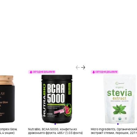
СЕГОДНЯ ДЕШЕВЛЕ
СЕГОДНЯ ДЕШЕВЛЕ
Complex Glow,
NutraBio, BCAA 5000, конфеты из
Micro Ingredients, Органически
(4,4 унции)
драконьего фрукта, 465 г (1,03 фунта)
экстракт стевии, порошок, 227 г
унций)