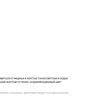
бавиться от медных и желтых тонов светлых и седых
ные желтые оттенки, сохраняя красивый цвет
атрия, глицерин, динатрия лаурет сульфосукцинат,