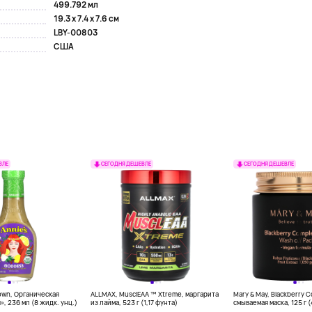
499.792 мл
19.3 x 7.4 x 7.6 см
LBY-00803
США
ВЛЕ
СЕГОДНЯ ДЕШЕВЛЕ
СЕГОДНЯ ДЕШЕВЛЕ
own, Органическая
ALLMAX, MusclEAA ™ Xtreme, маргарита
Mary & May, Blackberry 
», 236 мл (8 жидк. унц.)
из лайма, 523 г (1,17 фунта)
смываемая маска, 125 г 