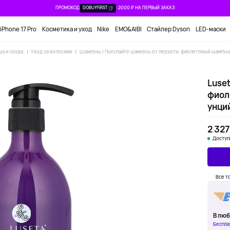
ПРОМОКОД
DOBUYFIRST
-2000 ₽ НА ПЕРВЫЙ ЗАКАЗ
iPhone 17 Pro
Косметика и уход
Nike
EMO&AIBI
Стайлер Dyson
LED-маски
ша и ухода
Уход за волосами
Шампунь | Покупайте шампунь от перхоти, фиолетовый шампунь
Luset
фиол
унци
2 327
Доступ
Все т
В люб
Беспла