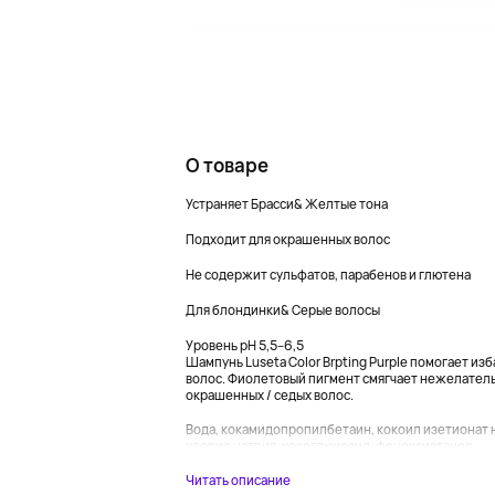
О товаре
Устраняет Брасси& Желтые тона
Подходит для окрашенных волос
Не содержит сульфатов, парабенов и глютена
Для блондинки& Серые волосы
Уровень pH 5,5–6,5
Шампунь Luseta Color Brpting Purple помогает из
волос. Фиолетовый пигмент смягчает нежелатель
окрашенных / седых волос.
Вода, кокамидопропилбетаин, кокоил изетионат н
хлорид натрия, кокоглюкозид, феноксиэтанол,...
Читать описание