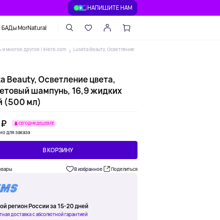
НАПИШИТЕ НАМ
БАДы MorNatural
 и многое другое | iHerb.com
Luseta Beauty, Осветление
a Beauty, Осветление цвета,
етовый шампунь, 16,9 жидких
й (500 мл)
 ₽
СЕГОДНЯ ДЕШЕВЛЕ
но для заказа
В КОРЗИНУ
овары
В избранное
Поделиться
ой регион России за 15-20 дней
тная доставка с абсолютной гарантией