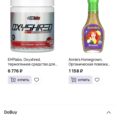
EHPlabs, Oxyshred,
Annie's Homegrown,
термогенное средство для
Органическая повязка
сжигания жира, малиновое
«Богиня», 236 мл (8 жидк.
6 776 ₽
1 158 ₽
освежение, 318 г (11,2 унции)
унц.)
КУПИТЬ
КУПИТЬ
DoBuy