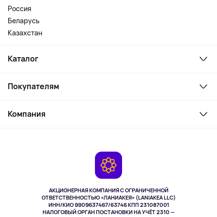
Россия
Беларусь
Казахстан
Каталог
Смартфоны и гаджеты
Покупателям
Ноутбуки, мониторы, VR
Товары для дома
Служба поддержки
Косметика и уход
Компания
Как заказать
Активный отдых
Оплата
О сервисе
Планшеты
Доставка
Контакты
Игровые консоли
Гарантия
Камеры
Возврат
TV и мультимедиа
Выкуп товара
Музыка и звук
АКЦИОНЕРНАЯ КОМПАНИЯ С ОГРАНИЧЕННОЙ
Спорт
ОТВЕТСТВЕННОСТЬЮ «ЛАНИАКЕЯ» (LANIAKEA LLC)
ИНН/КИО 9909637467/63746 КПП 231087001
Здоровье
НАЛОГОВЫЙ ОРГАН ПОСТАНОВКИ НА УЧЁТ 2310 —