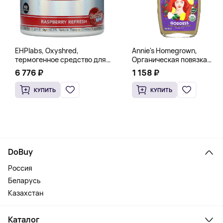
EHPlabs, Oxyshred,
Annie's Homegrown,
термогенное средство для
Органическая повязка
сжигания жира, малиновое
«Богиня», 236 мл (8 жидк.
6 776 ₽
1 158 ₽
освежение, 318 г (11,2 унции)
унц.)
КУПИТЬ
КУПИТЬ
DoBuy
Россия
Беларусь
Казахстан
Каталог