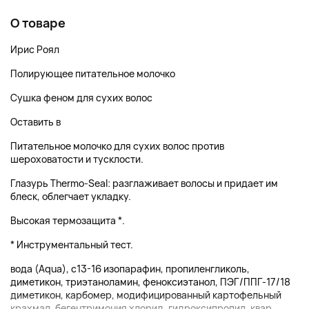
О товаре
Ирис Роял
Полирующее питательное молочко
Сушка феном для сухих волос
Оставить в
Питательное молочко для сухих волос против
шероховатости и тусклости.
Глазурь Thermo-Seal: разглаживает волосы и придает им
блеск, облегчает укладку.
Высокая термозащита *.
* Инструментальный тест.
вода (Aqua), c13-16 изопарафин, пропиленгликоль,
диметикон, триэтаноламин, феноксиэтанол, ПЭГ/ППГ-17/18
диметикон, карбомер, модифицированный картофельный
крахмал, бегентримония хлорид, гидроксипропил, квар,