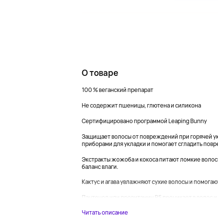
О товаре
100 % веганский препарат
Не содержит пшеницы, глютена и силикона
Сертифицировано программой Leaping Bunny
Защищает волосы от повреждений при горячей 
приборами для укладки и помогает сгладить пов
Экстракты жожоба и кокоса питают ломкие волосы
баланс влаги.
Кактус и агава увлажняют сухие волосы и помогаю
Пантенол или провитамин B5 проникает в волос и 
Читать описание