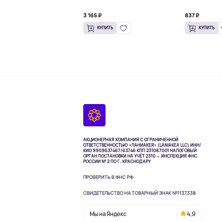
3 165 ₽
837 ₽
КУПИТЬ
КУПИТЬ
АКЦИОНЕРНАЯ КОМПАНИЯ С ОГРАНИЧЕННОЙ
ОТВЕТСТВЕННОСТЬЮ «ЛАНИАКЕЯ» (LANIAKEA LLC)
ИНН/
КИО 9909637467/63746 КПП 231087001
НАЛОГОВЫЙ
ОРГАН ПОСТАНОВКИ НА УЧЁТ 2310 — ИНСПЕКЦИЯ ФНС
РОССИИ № 2 ПО Г. КРАСНОДАРУ
ПРОВЕРИТЬ В ФНС РФ
СВИДЕТЕЛЬСТВО НА ТОВАРНЫЙ ЗНАК №1137338
Мы на Яндекс
4,9