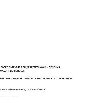
укладке выпрямляющими утюжками и другими
режденные волосы.
 и ухаживают за сухой кожей головы, восстанавливая
т восстановить их здоровый блеск.
запечатывает...