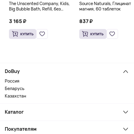
The Unscented Company, Kids,
Source Naturals, Глицинат
Big Bubble Bath, Refill, без
магния, 60 таблеток
отдушек, 1 л (33,8 жидк.
Унции)
3 165 ₽
837 ₽
КУПИТЬ
КУПИТЬ
DoBuy
Россия
Беларусь
Казахстан
Каталог
Смартфоны и гаджеты
Покупателям
Ноутбуки, мониторы, VR