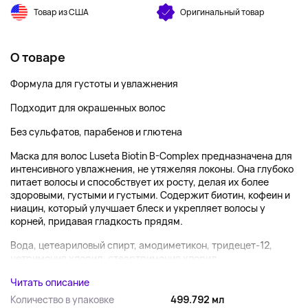
Товар из США
Оригинальный товар
О товаре
Формула для густоты и увлажнения
Подходит для окрашенных волос
Без сульфатов, парабенов и глютена
Маска для волос Luseta Biotin B-Complex предназначена для
интенсивного увлажнения, не утяжеляя локоны. Она глубоко
питает волосы и способствует их росту, делая их более
здоровыми, густыми и густыми. Содержит биотин, кофеин и
ниацин, который улучшает блеск и укрепляет волосы у
корней, придавая гладкость прядям.
Вода, цетеариловый спирт, амодиметикон, тридецет-12,
цетримония хлорид, стеартримония хлорид,...
Читать описание
Количество в упаковке
499.792 мл