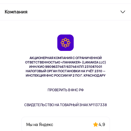
Товары для дома
Служба поддержки
Косметика и уход
Компания
Как заказать
Активный отдых
Оплата
О сервисе
Планшеты
Доставка
Контакты
Игровые консоли
Гарантия
Камеры
Возврат
TV и мультимедиа
Выкуп товара
Музыка и звук
АКЦИОНЕРНАЯ КОМПАНИЯ С ОГРАНИЧЕННОЙ
Спорт
ОТВЕТСТВЕННОСТЬЮ «ЛАНИАКЕЯ» (LANIAKEA LLC)
ИНН/КИО 9909637467/63746 КПП 231087001
Здоровье
НАЛОГОВЫЙ ОРГАН ПОСТАНОВКИ НА УЧЁТ 2310 —
Здоровье питомцев
ИНСПЕКЦИЯ ФНС РОССИИ № 2 ПО Г. КРАСНОДАРУ
Книги
Одежда и аксессуары
ПРОВЕРИТЬ В ФНС РФ
СВИДЕТЕЛЬСТВО НА ТОВАРНЫЙ ЗНАК №1137338
4,9
Мы на Яндекс