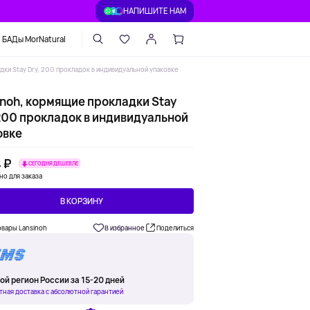
НАПИШИТЕ НАМ
БАДы MorNatural
дки Stay Dry, 200 прокладок в индивидуальной упаковке
inoh, кормящие прокладки Stay
 200 прокладок в индивидуальной
овке
 ₽
СЕГОДНЯ ДЕШЕВЛЕ
но для заказа
В КОРЗИНУ
овары Lansinoh
В избранное
Поделиться
ой регион России за 15-20 дней
тная доставка с абсолютной гарантией