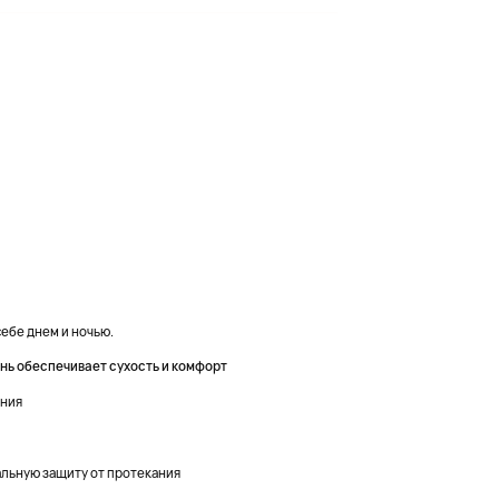
ебе днем и ночью.
нь обеспечивает сухость и комфорт
ания
мальную защиту от протекания