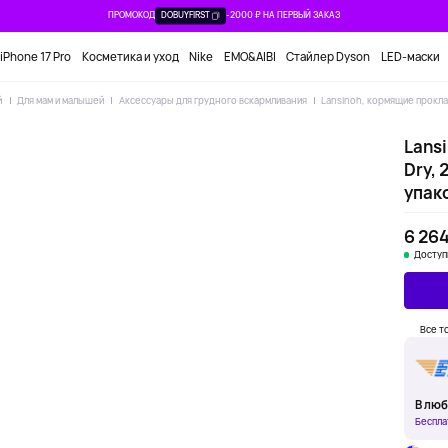
ПРОМОКОД
DOBUYFIRST
-2000 ₽ НА ПЕРВЫЙ ЗАКАЗ
iPhone 17 Pro
Косметика и уход
Nike
EMO&AIBI
Стайлер Dyson
LED-маски
й
Для мам и малышей
Аксессуары для грудного вскармливания
Lansinoh, кормящие прокла
Lans
Dry,
упак
6 264
Доступ
Все т
В люб
Беспла