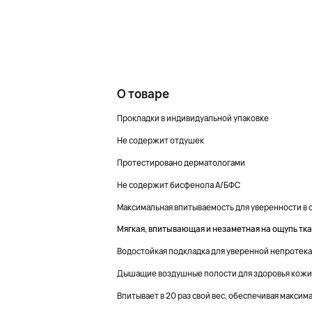
О товаре
Прокладки в индивидуальной упаковке
Не содержит отдушек
Протестировано дерматологами
Не содержит бисфенола А/БФС
Максимальная впитываемость для уверенности в с
Мягкая, впитывающая и незаметная на ощупь тка
Водостойкая подкладка для уверенной непротек
Дышащие воздушные полости для здоровья кожи
Впитывает в 20 раз свой вес, обеспечивая макси