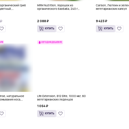
, органический гриб
MRM Nutrition, порошок из
Carlson, Лютеин и зелен
цветный,
органического баобаба, 240 г
вегетарианских капсул
х капсул
(8,5 унции)
 ₽
2 088 ₽
9 423 ₽
КУПИТЬ
КУПИТЬ
ВЛЕ
СЕГОДНЯ ДЕШЕВЛЕ
Rinse, натуральное
Life Extension, B12 Elite, 1000 мкг, 60
ромывания носа,
вегетарианских леденцов
1 054 ₽
КУПИТЬ