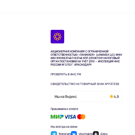
АКЦИОНЕРНАЯ КОМПАНИЯ С ОГРАНИЧЕННОЙ
ОТВЕТСТВЕННОСТЬЮ «ЛАНИАКЕЯ» (LANIAKEA LLC)
ИНН/
КИО 9909637467/63746 КПП 231087001
НАЛОГОВЫЙ
ОРГАН ПОСТАНОВКИ НА УЧЁТ 2310 — ИНСПЕКЦИЯ ФНС
РОССИИ № 2 ПО Г. КРАСНОДАРУ
ПРОВЕРИТЬ В ФНС РФ
СВИДЕТЕЛЬСТВО НА ТОВАРНЫЙ ЗНАК №1137338
Мы на Яндекс
4,9
Принимаем к оплате
Мы всегда на связи
Telegram
Vkontakte
Дзен