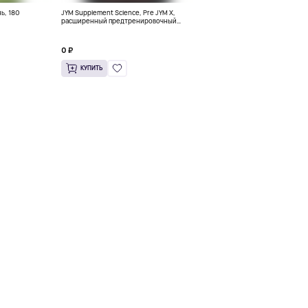
ь, 180
JYM Supplement Science, Pre JYM X,
расширенный предтренировочный
комплекс, тигровая кровь, 760 г (1,7
фунта)
0 ₽
КУПИТЬ