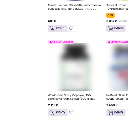
Rimmel London, Stay Matte, матирующая
Super Nutrition
основа для полного покрытия, 100
трутовик разно
оттенков слоновой кости, 30 мл (1
60 растительны
-10%
жидк. унц.)
2 238
691 ₽
2 014 ₽
КУПИТЬ
КУПИТЬ
СЕГОДНЯ ДЕШЕВЛЕ
СЕГОДНЯ ДЕШЕ
Wholesome Story, Сереноа, 100
NeilMed, Sinus 
вегетарианских капсул (500 мг на
средство для п
капсулу)
100 пакетиков
2 119 ₽
2 458 ₽
КУПИТЬ
КУПИТЬ