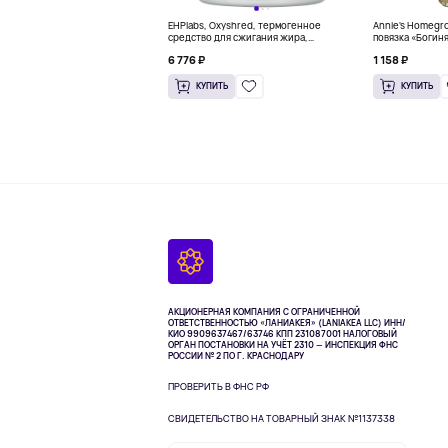
EHPlabs, Oxyshred, термогенное
Annie's Homegr
средство для сжигания жира,
повязка «Богиня
малиновое освежение, 318 г (11,2
6 776 ₽
1 158 ₽
унции)
КУПИТЬ
КУПИТЬ
АКЦИОНЕРНАЯ КОМПАНИЯ С ОГРАНИЧЕННОЙ
ОТВЕТСТВЕННОСТЬЮ «ЛАНИАКЕЯ» (LANIAKEA LLC)
ИНН/
КИО 9909637467/63746 КПП 231087001
НАЛОГОВЫЙ
ОРГАН ПОСТАНОВКИ НА УЧЁТ 2310 — ИНСПЕКЦИЯ ФНС
РОССИИ № 2 ПО Г. КРАСНОДАРУ
ПРОВЕРИТЬ В ФНС РФ
СВИДЕТЕЛЬСТВО НА ТОВАРНЫЙ ЗНАК №1137338