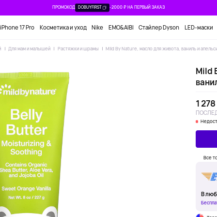
ПРОМОКОД
DOBUYFIRST
-2000 ₽ НА ПЕРВЫЙ ЗАКАЗ
iPhone 17 Pro
Косметика и уход
Nike
EMO&AIBI
Стайлер Dyson
LED-маски
й
Для мам и малышей
Растяжки и шрамы
Mild By Nature, масло для живота, ваниль и апельси
Mild 
ванил
1 278
ПОСЛЕД
Недост
Все т
В люб
Беспла