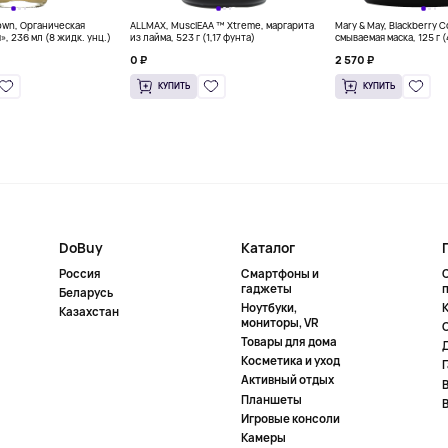
own, Органическая
ALLMAX, MusclEAA ™ Xtreme, маргарита
Mary & May, Blackberry 
», 236 мл (8 жидк. унц.)
из лайма, 523 г (1,17 фунта)
смываемая маска, 125 г 
0 ₽
2 570 ₽
КУПИТЬ
КУПИТЬ
DoBuy
Каталог
Россия
Смартфоны и
гаджеты
Беларусь
Ноутбуки,
К
Казахстан
мониторы, VR
Товары для дома
Косметика и уход
Активный отдых
Планшеты
Игровые консоли
Камеры