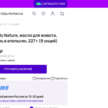
НАПИШИТЕ НАМ
БАДы MorNatural
н, 227 г (8 унций)
By Nature, масло для живота,
ь и апельсин, 227 г (8 унций)
 ₽
НЯЯ ЦЕНА
упен к заказу
УТОЧНИТЬ НАЛИЧИЕ
овары
В избранное
Поделиться
ой регион России за 15-20 дней
тная доставка с абсолютной гарантией