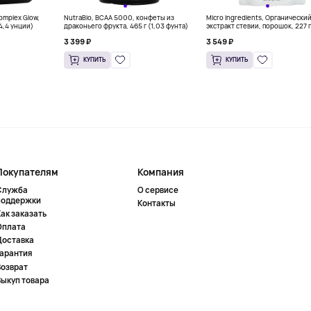
Complex Glow,
NutraBio, BCAA 5000, конфеты из
Micro Ingredients, Органически
(4,4 унции)
драконьего фрукта, 465 г (1,03 фунта)
экстракт стевии, порошок, 227 г
унций)
3 399 ₽
3 549 ₽
КУПИТЬ
КУПИТЬ
Покупателям
Компания
Служба
О сервисе
поддержки
Контакты
ак заказать
Оплата
Доставка
Гарантия
Возврат
Выкуп товара