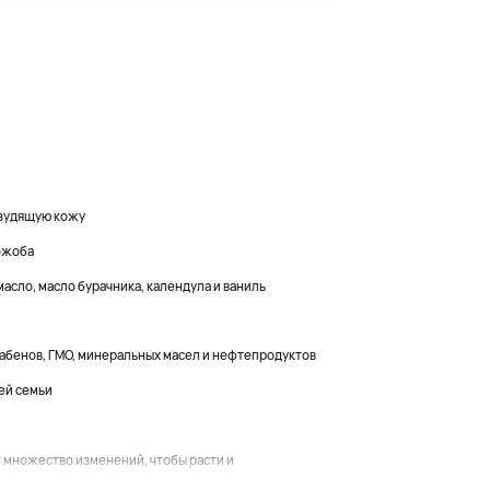
 зудящую кожу
ожоба
асло, масло бурачника, календула и ваниль
абенов, ГМО, минеральных масел и нефтепродуктов
ей семьи
т множество изменений, чтобы расти и