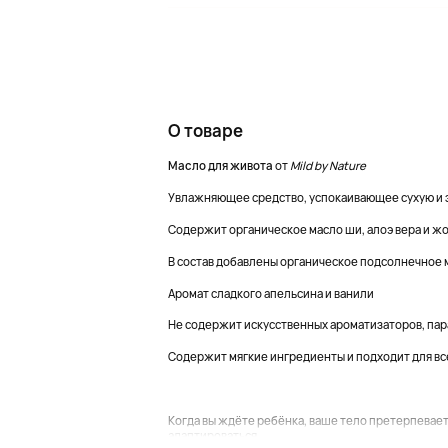
О товаре
Масло для живота
от
Mild by Nature
Увлажняющее средство, успокаивающее сухую и
Содержит органическое масло ши, алоэ вера и ж
В состав добавлены органическое подсолнечное м
Аромат сладкого апельсина и ванили
Не содержит искусственных ароматизаторов, пар
Содержит мягкие ингредиенты и подходит для вс
Когда вы ждёте ребёнка, ваше тело претерпевае
адаптироваться....