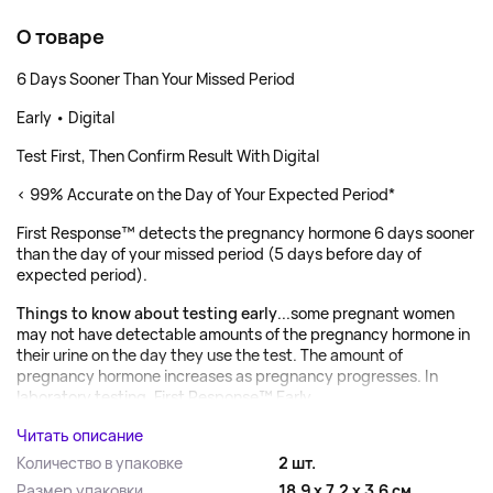
О товаре
6 Days Sooner Than Your Missed Period
Early • Digital
Test First, Then Confirm Result With Digital
< 99% Accurate on the Day of Your Expected Period*
First Response™ detects the pregnancy hormone 6 days sooner
than the day of your missed period (5 days before day of
expected period).
Things to know about testing early
...some pregnant women
may not have detectable amounts of the pregnancy hormone in
their urine on the day they use the test. The amount of
pregnancy hormone increases as pregnancy progresses. In
laboratory testing, First Response™ Early...
Читать описание
Количество в упаковке
2 шт.
Размер упаковки
18.9 x 7.2 x 3.6 см