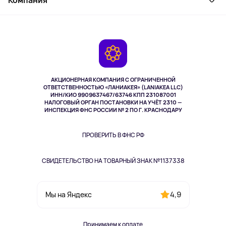
Как заказать
Активный отдых
Оплата
О сервисе
Планшеты
Доставка
Контакты
Игровые консоли
Гарантия
Камеры
Возврат
TV и мультимедиа
Выкуп товара
Музыка и звук
АКЦИОНЕРНАЯ КОМПАНИЯ С ОГРАНИЧЕННОЙ
Спорт
ОТВЕТСТВЕННОСТЬЮ «ЛАНИАКЕЯ» (LANIAKEA LLC)
ИНН/КИО 9909637467/63746 КПП 231087001
Здоровье
НАЛОГОВЫЙ ОРГАН ПОСТАНОВКИ НА УЧЁТ 2310 —
Здоровье питомцев
ИНСПЕКЦИЯ ФНС РОССИИ № 2 ПО Г. КРАСНОДАРУ
Книги
Одежда и аксессуары
ПРОВЕРИТЬ В ФНС РФ
СВИДЕТЕЛЬСТВО НА ТОВАРНЫЙ ЗНАК №1137338
4,9
Мы на Яндекс
Принимаем к оплате