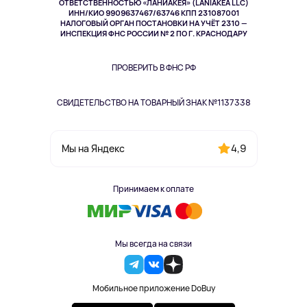
ОТВЕТСТВЕННОСТЬЮ «ЛАНИАКЕЯ» (LANIAKEA LLC)
ИНН/КИО 9909637467/63746 КПП 231087001
Здоровье
НАЛОГОВЫЙ ОРГАН ПОСТАНОВКИ НА УЧЁТ 2310 —
Здоровье питомцев
ИНСПЕКЦИЯ ФНС РОССИИ № 2 ПО Г. КРАСНОДАРУ
Книги
Одежда и аксессуары
ПРОВЕРИТЬ В ФНС РФ
СВИДЕТЕЛЬСТВО НА ТОВАРНЫЙ ЗНАК №1137338
4,9
Мы на Яндекс
Принимаем к оплате
Мы всегда на связи
Мобильное приложение DoBuy