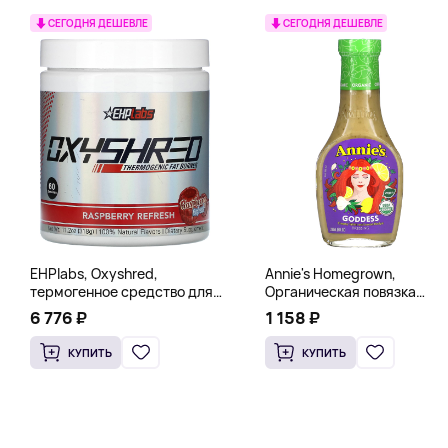
СЕГОДНЯ ДЕШЕВЛЕ
СЕГОДНЯ ДЕШЕВЛЕ
EHPlabs, Oxyshred,
Annie's Homegrown,
термогенное средство для
Органическая повязка
сжигания жира, малиновое
«Богиня», 236 мл (8 жидк.
6 776 ₽
1 158 ₽
освежение, 318 г (11,2 унции)
унц.)
КУПИТЬ
КУПИТЬ