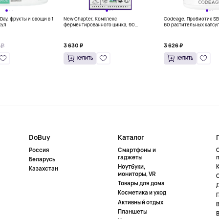
 Day, фрукты и овощи в 1
New Chapter, Комплекс
Codeage, Пробиотик S
сул
ферментированного цинка, 90
60 растительных капсу
вегетарианских таблеток
 ₽
3 630 ₽
3 626 ₽
КУПИТЬ
КУПИТЬ
DoBuy
Каталог
Россия
Смартфоны и
гаджеты
Беларусь
Ноутбуки,
К
Казахстан
мониторы, VR
Товары для дома
Косметика и уход
Активный отдых
Планшеты