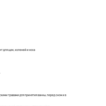
 для щек, коленей и носа
.
ими травами для принятия ванны, перед сном и в