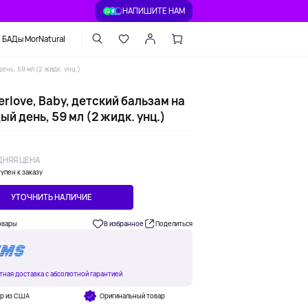
НАПИШИТЕ НАМ
БАДы MorNatural
ень, 59 мл (2 жидк. унц.)
rlove, Baby, детский бальзам на
й день, 59 мл (2 жидк. унц.)
НЯЯ ЦЕНА
упен к заказу
УТОЧНИТЬ НАЛИЧИЕ
овары
В избранное
Поделиться
тная доставка с абсолютной гарантией
ар из США
Оригинальный товар