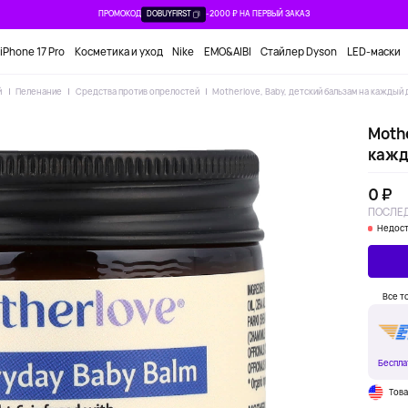
ПРОМОКОД
DOBUYFIRST
-2000 ₽ НА ПЕРВЫЙ ЗАКАЗ
iPhone 17 Pro
Косметика и уход
Nike
EMO&AIBI
Стайлер Dyson
LED-маски
й
Пеленание
Средства против опрелостей
Motherlove, Baby, детский бальзам на каждый д
Mothe
кажды
0 ₽
ПОСЛЕД
Недост
Все т
Беспла
Тов