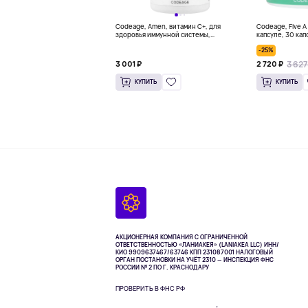
Codeage, Amen, витамин C+, для
Codeage, Five A
здоровья иммунной системы,
капсуле, 30 кап
антиоксидант, 120 вегетарианских
-25%
капсул
3 627
3 001 ₽
2 720 ₽
КУПИТЬ
КУПИТЬ
АКЦИОНЕРНАЯ КОМПАНИЯ С ОГРАНИЧЕННОЙ
ОТВЕТСТВЕННОСТЬЮ «ЛАНИАКЕЯ» (LANIAKEA LLC)
ИНН/
КИО 9909637467/63746 КПП 231087001
НАЛОГОВЫЙ
ОРГАН ПОСТАНОВКИ НА УЧЁТ 2310 — ИНСПЕКЦИЯ ФНС
РОССИИ № 2 ПО Г. КРАСНОДАРУ
ПРОВЕРИТЬ В ФНС РФ