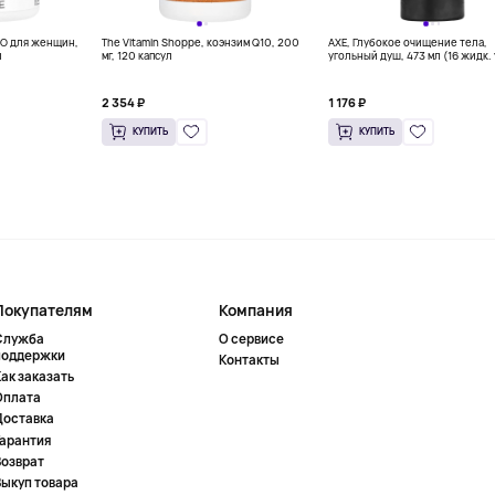
BO для женщин,
The Vitamin Shoppe, коэнзим Q10, 200
AXE, Глубокое очищение тела,
л
мг, 120 капсул
угольный душ, 473 мл (16 жидк. 
2 354 ₽
1 176 ₽
КУПИТЬ
КУПИТЬ
Покупателям
Компания
Служба
О сервисе
поддержки
Контакты
ак заказать
Оплата
Доставка
Гарантия
Возврат
Выкуп товара