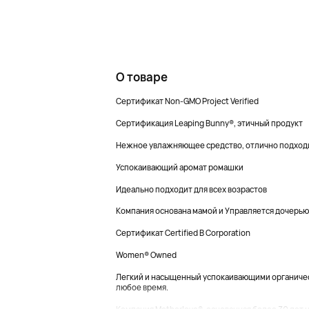
О товаре
Сертификат Non-GMO Project Verified
Сертификация Leaping Bunny®, этичный продукт
Нежное увлажняющее средство, отлично подходит
Успокаивающий аромат ромашки
Идеально подходит для всех возрастов
Компания основана мамой и Управляется дочерью
Сертификат Certified B Corporation
Women® Owned
Легкий и насыщенный успокаивающими органическ
любое время.