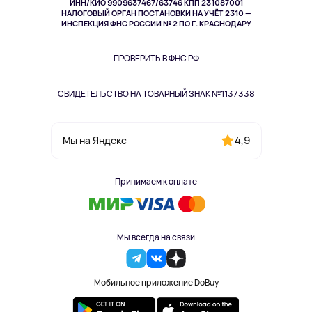
ИНН/КИО 9909637467/63746 КПП 231087001
Здоровье
НАЛОГОВЫЙ ОРГАН ПОСТАНОВКИ НА УЧЁТ 2310 —
Здоровье питомцев
ИНСПЕКЦИЯ ФНС РОССИИ № 2 ПО Г. КРАСНОДАРУ
Книги
Одежда и аксессуары
ПРОВЕРИТЬ В ФНС РФ
СВИДЕТЕЛЬСТВО НА ТОВАРНЫЙ ЗНАК №1137338
4,9
Мы на Яндекс
Принимаем к оплате
Мы всегда на связи
Мобильное приложение DoBuy