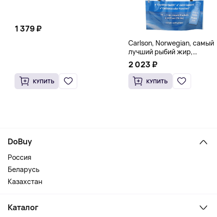
1 379 ₽
Carlson, Norwegian, самый
лучший рыбий жир,
натуральный лимон, 15
2 023 ₽
пакетиков (5 мл) каждый
КУПИТЬ
КУПИТЬ
DoBuy
Россия
Беларусь
Казахстан
Каталог