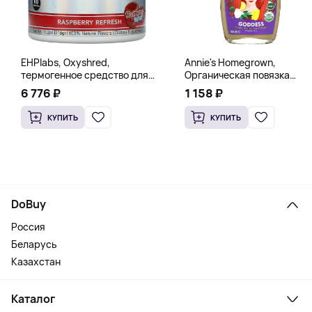
EHPlabs, Oxyshred,
Annie's Homegrown,
термогенное средство для
Органическая повязка
сжигания жира, малиновое
«Богиня», 236 мл (8 жидк.
6 776 ₽
1 158 ₽
освежение, 318 г (11,2 унции)
унц.)
КУПИТЬ
КУПИТЬ
DoBuy
Россия
Беларусь
Казахстан
Каталог