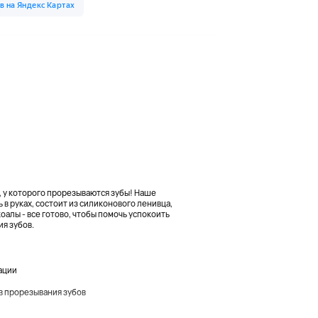
а, у которого прорезываются зубы! Наше
в руках, состоит из силиконового ленивца,
оалы - все готово, чтобы помочь успокоить
я зубов.
ации
в прорезывания зубов