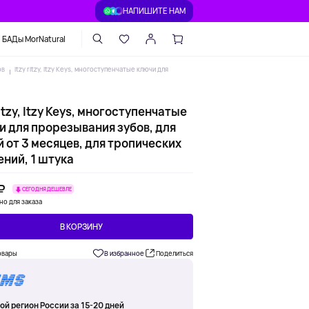
НАПИШИТЕ НАМ
БАДы MorNatural
ов
itzy ritzy, Itzy Keys, многоступенчатые ключи для
ritzy, Itzy Keys, многоступенчатые
и для прорезывания зубов, для
 от 3 месяцев, для тропических
ний, 1 штука
 ₽
СЕГОДНЯ ДЕШЕВЛЕ
но для заказа
В КОРЗИНУ
овары
В избранное
Поделиться
ой регион России за 15-20 дней