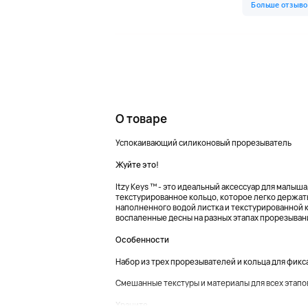
О товаре
Успокаивающий силиконовый прорезыватель
Жуйте это!
Itzy Keys ™ - это идеальный аксессуар для малыш
текстурированное кольцо, которое легко держать 
наполненного водой листка и текстурированной к
воспаленные десны на разных этапах прорезывани
Особенности
Набор из трех прорезывателей и кольца для фикс
Смешанные текстуры и материалы для всех этапо
Храните ...