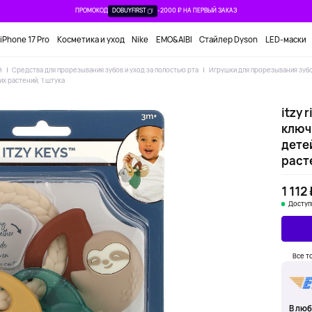
ПРОМОКОД
DOBUYFIRST
-2000 ₽ НА ПЕРВЫЙ ЗАКАЗ
iPhone 17 Pro
Косметика и уход
Nike
EMO&AIBI
Стайлер Dyson
LED-маски
й
Средства для прорезывания зубов и уход за полостью рта
Игрушки для прорезывания зуб
их растений, 1 штука
itzy 
ключ
детей
расте
1 112
Доступ
Все т
В люб