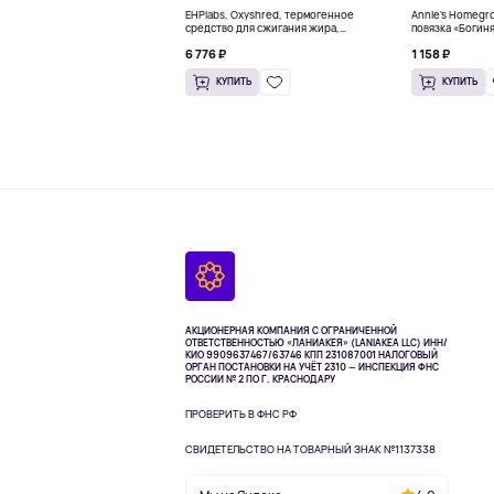
EHPlabs, Oxyshred, термогенное
Annie's Homegr
средство для сжигания жира,
повязка «Богиня
малиновое освежение, 318 г (11,2
6 776 ₽
1 158 ₽
унции)
КУПИТЬ
КУПИТЬ
АКЦИОНЕРНАЯ КОМПАНИЯ С ОГРАНИЧЕННОЙ
ОТВЕТСТВЕННОСТЬЮ «ЛАНИАКЕЯ» (LANIAKEA LLC)
ИНН/
КИО 9909637467/63746 КПП 231087001
НАЛОГОВЫЙ
ОРГАН ПОСТАНОВКИ НА УЧЁТ 2310 — ИНСПЕКЦИЯ ФНС
РОССИИ № 2 ПО Г. КРАСНОДАРУ
ПРОВЕРИТЬ В ФНС РФ
СВИДЕТЕЛЬСТВО НА ТОВАРНЫЙ ЗНАК №1137338