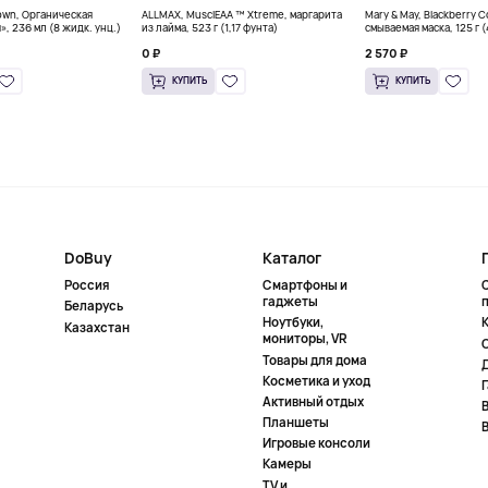
own, Органическая
ALLMAX, MusclEAA ™ Xtreme, маргарита
Mary & May, Blackberry 
», 236 мл (8 жидк. унц.)
из лайма, 523 г (1,17 фунта)
смываемая маска, 125 г 
0 ₽
2 570 ₽
КУПИТЬ
КУПИТЬ
DoBuy
Каталог
Россия
Смартфоны и
гаджеты
Беларусь
Ноутбуки,
К
Казахстан
мониторы, VR
Товары для дома
Косметика и уход
Активный отдых
Планшеты
Игровые консоли
Камеры
TV и