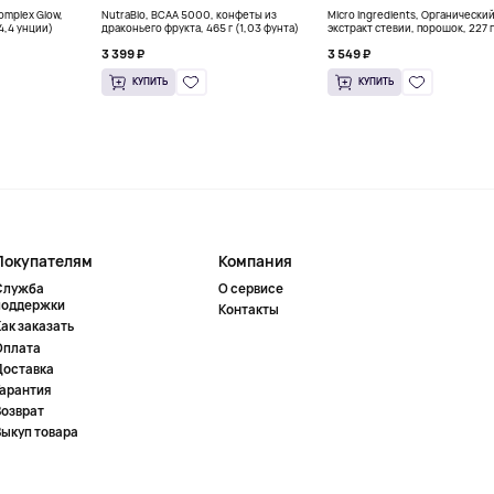
Complex Glow,
NutraBio, BCAA 5000, конфеты из
Micro Ingredients, Органически
(4,4 унции)
драконьего фрукта, 465 г (1,03 фунта)
экстракт стевии, порошок, 227 г
унций)
3 399 ₽
3 549 ₽
КУПИТЬ
КУПИТЬ
Покупателям
Компания
Служба
О сервисе
поддержки
Контакты
ак заказать
Оплата
Доставка
Гарантия
Возврат
Выкуп товара