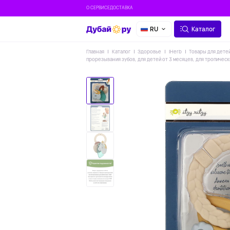
О СЕРВИСЕ
ДОСТАВКА
RU
Каталог
Главная
Каталог
Здоровье
IHerb
Товары для дете
прорезывания зубов, для детей от 3 месяцев, для тропическ