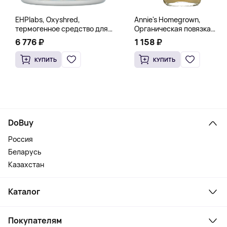
EHPlabs, Oxyshred,
Annie's Homegrown,
термогенное средство для
Органическая повязка
сжигания жира, малиновое
«Богиня», 236 мл (8 жидк.
6 776 ₽
1 158 ₽
освежение, 318 г (11,2 унции)
унц.)
КУПИТЬ
КУПИТЬ
DoBuy
Россия
Беларусь
Казахстан
Каталог
Смартфоны и гаджеты
Покупателям
Ноутбуки, мониторы, VR