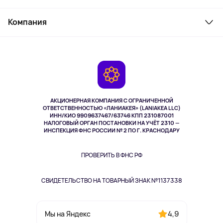
Товары для дома
Служба поддержки
Косметика и уход
Компания
Как заказать
Активный отдых
Оплата
О сервисе
Планшеты
Доставка
Контакты
Игровые консоли
Гарантия
Камеры
Возврат
TV и мультимедиа
Выкуп товара
Музыка и звук
АКЦИОНЕРНАЯ КОМПАНИЯ С ОГРАНИЧЕННОЙ
Спорт
ОТВЕТСТВЕННОСТЬЮ «ЛАНИАКЕЯ» (LANIAKEA LLC)
ИНН/КИО 9909637467/63746 КПП 231087001
Здоровье
НАЛОГОВЫЙ ОРГАН ПОСТАНОВКИ НА УЧЁТ 2310 —
Здоровье питомцев
ИНСПЕКЦИЯ ФНС РОССИИ № 2 ПО Г. КРАСНОДАРУ
Книги
Одежда и аксессуары
ПРОВЕРИТЬ В ФНС РФ
СВИДЕТЕЛЬСТВО НА ТОВАРНЫЙ ЗНАК №1137338
4,9
Мы на Яндекс