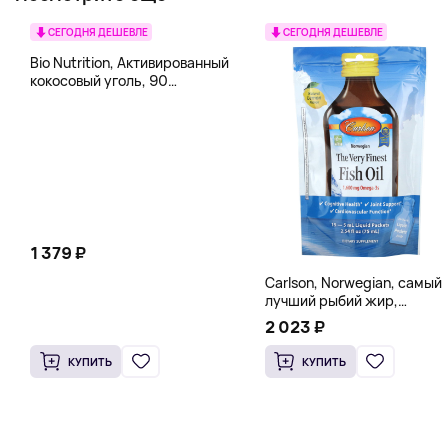
СЕГОДНЯ ДЕШЕВЛЕ
СЕГОДНЯ ДЕШЕВЛЕ
Bio Nutrition, Активированный
кокосовый уголь, 90
вегетарианских капсул (260
мг в каждой капсуле)
1 379 ₽
Carlson, Norwegian, самый
лучший рыбий жир,
натуральный лимон, 15
2 023 ₽
пакетиков (5 мл) каждый
КУПИТЬ
КУПИТЬ