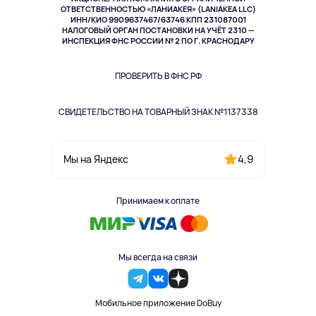
Спорт
ОТВЕТСТВЕННОСТЬЮ «ЛАНИАКЕЯ» (LANIAKEA LLC)
ИНН/КИО 9909637467/63746 КПП 231087001
Здоровье
НАЛОГОВЫЙ ОРГАН ПОСТАНОВКИ НА УЧЁТ 2310 —
Здоровье питомцев
ИНСПЕКЦИЯ ФНС РОССИИ № 2 ПО Г. КРАСНОДАРУ
Книги
Одежда и аксессуары
ПРОВЕРИТЬ В ФНС РФ
СВИДЕТЕЛЬСТВО НА ТОВАРНЫЙ ЗНАК №1137338
4,9
Мы на Яндекс
Принимаем к оплате
Мы всегда на связи
Мобильное приложение DoBuy