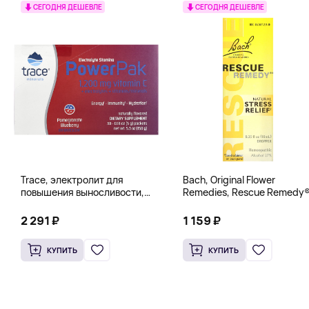
СЕГОДНЯ ДЕШЕВЛЕ
СЕГОДНЯ ДЕШЕВЛЕ
Trace, электролит для
Bach, Original Flower
повышения выносливости,
Remedies, Rescue Remedy®
PowerPak, со вкусом граната
натуральное средство для
и черники, 30 пакетиков по 5 г
снятия стресса, 10 мл
2 291 ₽
1 159 ₽
(0,18 унции)
(0,35 жидк. унции)
КУПИТЬ
КУПИТЬ