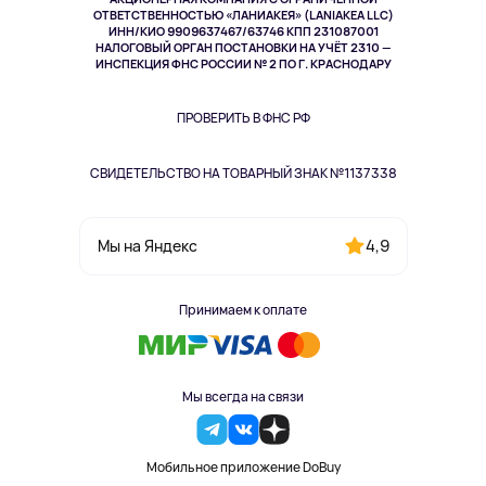
Спорт
ОТВЕТСТВЕННОСТЬЮ «ЛАНИАКЕЯ» (LANIAKEA LLC)
ИНН/КИО 9909637467/63746 КПП 231087001
Здоровье
НАЛОГОВЫЙ ОРГАН ПОСТАНОВКИ НА УЧЁТ 2310 —
Здоровье питомцев
ИНСПЕКЦИЯ ФНС РОССИИ № 2 ПО Г. КРАСНОДАРУ
Книги
Одежда и аксессуары
ПРОВЕРИТЬ В ФНС РФ
СВИДЕТЕЛЬСТВО НА ТОВАРНЫЙ ЗНАК №1137338
4,9
Мы на Яндекс
Принимаем к оплате
Мы всегда на связи
Мобильное приложение DoBuy